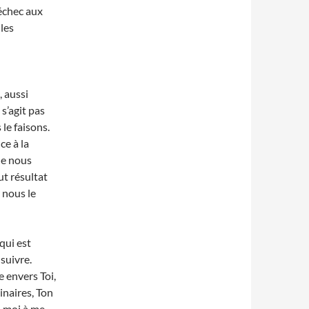
’échec aux
les
, aussi
s’agit pas
le faisons.
ce à la
ue nous
ut résultat
 nous le
qui est
suivre.
 envers Toi,
inaires, Ton
e-moi à me