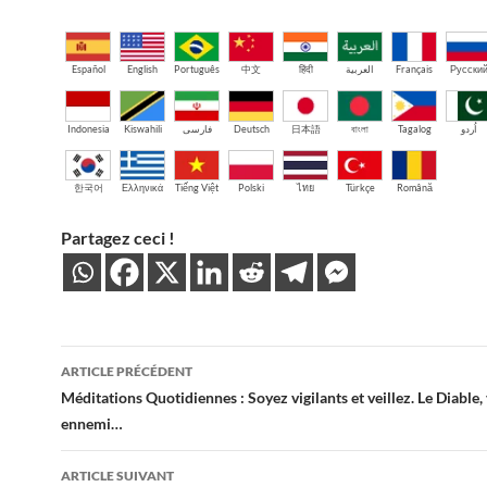
Español
English
Português
中文
हिंदी
العربية
Français
Русски
Indonesia
Kiswahili
فارسی
Deutsch
日本語
বাংলা
Tagalog
اُردو
한국어
Ελληνικά
Tiếng Việt
Polski
ไทย
Türkçe
Română
Partagez ceci !
Navigation
ARTICLE PRÉCÉDENT
des
Méditations Quotidiennes : Soyez vigilants et veillez. Le Diable,
ennemi…
articles
ARTICLE SUIVANT