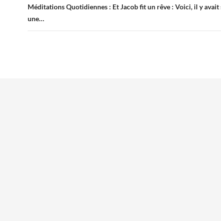
Méditations Quotidiennes : Et Jacob fit un rêve : Voici, il y avait 
une…