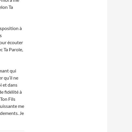
elon Ta
sposition à
s
our écouter
c Ta Parole,
imant qui
r qu’il ne
oi et dans
e fidélité à
Ton Fils
puissante me
ndements. Je