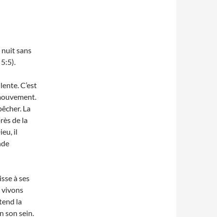
 nuit sans
 5:5).
lente. C’est
 mouvement.
pêcher. La
rès de la
eu, il
nde
sse à ses
 vivons
tend la
n son sein.