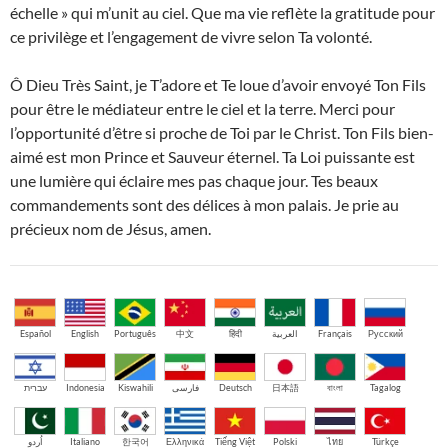
échelle » qui m’unit au ciel. Que ma vie reflète la gratitude pour
ce privilège et l’engagement de vivre selon Ta volonté.
Ô Dieu Très Saint, je T’adore et Te loue d’avoir envoyé Ton Fils
pour être le médiateur entre le ciel et la terre. Merci pour
l’opportunité d’être si proche de Toi par le Christ. Ton Fils bien-
aimé est mon Prince et Sauveur éternel. Ta Loi puissante est
une lumière qui éclaire mes pas chaque jour. Tes beaux
commandements sont des délices à mon palais. Je prie au
précieux nom de Jésus, amen.
Español
English
Português
中文
हिंदी
العربية
Français
Русский
עברית
Indonesia
Kiswahili
فارسی
Deutsch
日本語
বাংলা
Tagalog
اُردو
Italiano
한국어
Ελληνικά
Tiếng Việt
Polski
ไทย
Türkçe