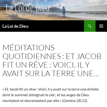
Recherche
La Loi de Dieu
ALLER
MENU
AU
PRINCI
CONTENU
MÉDITATIONS
QUOTIDIENNES : ET JACOB
FIT UN RÊVE : VOICI, IL Y
AVAIT SUR LA TERRE UNE…
« Et Jacob fit un rêve : Voici, il y avait sur la terre une échelle
dont le sommet atteignait le ciel ; et les anges de Dieu
montaient et descendaient par elle » (Genèse 28:12).