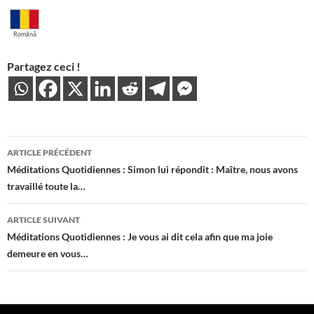
Română
Partagez ceci !
Navigation
ARTICLE PRÉCÉDENT
des
Méditations Quotidiennes : Simon lui répondit : Maître, nous avons
travaillé toute la…
articles
ARTICLE SUIVANT
Méditations Quotidiennes : Je vous ai dit cela afin que ma joie
demeure en vous…