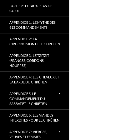
PARTIE 2 : LE FAUX PLAN DE
SALUT
APPENDICE 1 : LE MYTHE DES
613 COMMANDEMENTS
APPENDICE 2 : LA
CIRCONCISION ET LE CHRÉTIEN
APPENDICE 3 : LE TZITZIT
(FRANGES, CORDONS,
HOUPPES)
APPENDICE 4 : LES CHEVEUX ET
LA BARBE DU CHRÉTIEN
APPENDICE 5: LE
COMMANDEMENT DU
SABBAT ET LE CHRÉTIEN
APPENDICE 6 : LES VIANDES
INTERDITES POUR LE CHRÉTIEN
APPENDICE 7 : VIERGES,
VEUVES ET FEMMES