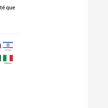
ité que
й
עברית
Italiano