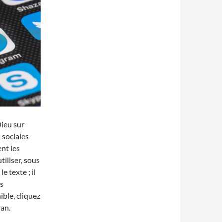
Dieu sur
 sociales
ent les
tiliser, sous
e texte ; il
os
ble, cliquez
an.