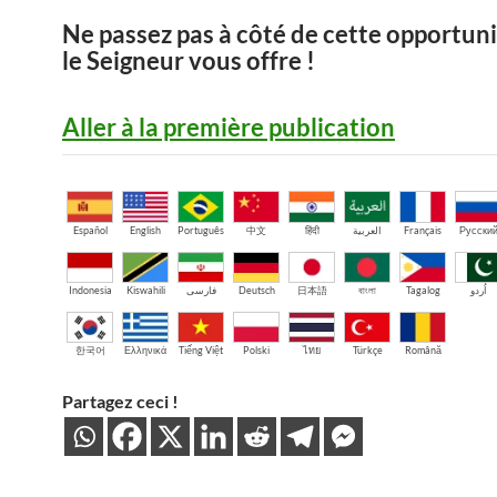
Ne passez pas à côté de cette opportun
le Seigneur vous offre !
Aller à la première publication
Español
English
Português
中文
हिंदी
العربية
Français
Русски
Indonesia
Kiswahili
فارسی
Deutsch
日本語
বাংলা
Tagalog
اُردو
한국어
Ελληνικά
Tiếng Việt
Polski
ไทย
Türkçe
Română
Partagez ceci !