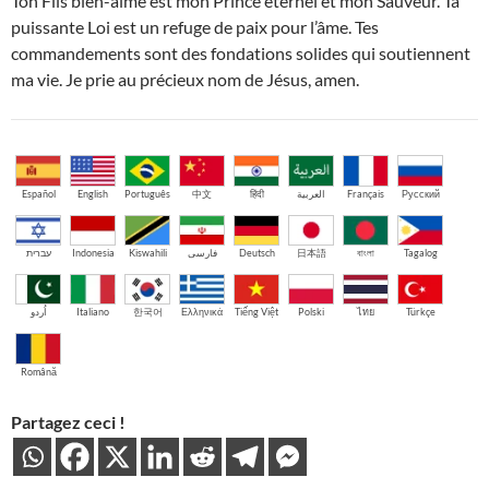
Ton Fils bien-aimé est mon Prince éternel et mon Sauveur. Ta
puissante Loi est un refuge de paix pour l’âme. Tes
commandements sont des fondations solides qui soutiennent
ma vie. Je prie au précieux nom de Jésus, amen.
Español
English
Português
中文
हिंदी
العربية
Français
Русский
עברית
Indonesia
Kiswahili
فارسی
Deutsch
日本語
বাংলা
Tagalog
اُردو
Italiano
한국어
Ελληνικά
Tiếng Việt
Polski
ไทย
Türkçe
Română
Partagez ceci !