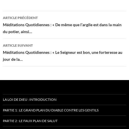
Navigation
ARTICLE PRÉCÉDENT
des
Méditations Quotidiennes : « De même que l’argile est dans la main
du potier, ainsi…
articles
ARTICLE SUIVANT
Méditations Quotidiennes : « Le Seigneur est bon, une forteresse au
jour de la…
LA LOI DE DIEU : INTRODUCTION
PARTIE 1 : LE GRAND PLAN DU DIABLE CONTRE LES GENTILS
PARTIE 2 : LE FAUX PLAN DE SALUT