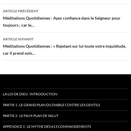
Navigation
ARTICLE PRÉCÉDENT
des
Méditations Quotidiennes : Ayez confiance dans le Seigneur pour
toujours ; car le…
articles
ARTICLE SUIVANT
Méditations Quotidiennes : « Rejetant sur lui toute votre inquiétude,
car il prend soin…
LA LOI DE DIEU : INTRODUCTION
PARTIE 1 : LE GRAND PLAN DU DIABLE CONTRE LES GENTILS
PARTIE 2 : LE FAUX PLAN DE SALUT
APPENDICE 1 : LE MYTHE DES 613 COMMANDEMENTS