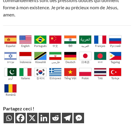
commandements sont des pressions douces qui donnent
forme à mon existence. Je prie au précieux nom de Jésus,
amen.
Español
English
Português
中文
हिंदी
العربية
Français
Русский
עברית
Indonesia
Kiswahili
فارسی
Deutsch
日本語
বাংলা
Tagalog
اُردو
Italiano
한국어
Ελληνικά
Tiếng Việt
Polski
ไทย
Türkçe
Română
Partagez ceci !