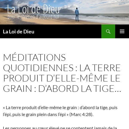
Recherche
La Loi de Dieu
ALLER
MENU
AU
PRINCI
CONTENU
MÉDITATIONS
QUOTIDIENNES : LA TERRE
PRODUIT D’ELLE-MÊME LE
GRAIN : D’ABORD LA TIGE…
« La terre produit d’elle-même le grain : d’abord la tige, puis
l’épi, puis le grain plein dans l’épi » (Marc 4:28).
Les personnes au cœur élevé ne se contentent jamais de la