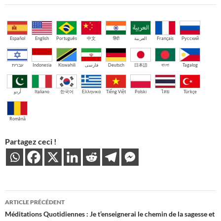
Español
English
Português
中文
हिंदी
العربية
Français
Русский
עברית
Indonesia
Kiswahili
فارسی
Deutsch
日本語
বাংলা
Tagalog
اُردو
Italiano
한국어
Ελληνικά
Tiếng Việt
Polski
ไทย
Türkçe
Română
Partagez ceci !
Navigation
ARTICLE PRÉCÉDENT
des
Méditations Quotidiennes : Je t’enseignerai le chemin de la sagesse et