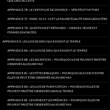
QUE DIEU ACCEPTE
APPENDICE 7B : LE CERTIFICAT DE DIVORCE — VÉRITÉS ET MYTHES
APPENDICE 7C : MARC 10:11–12 ET LA FAUSSE ÉGALITÉ DANS L’ADULTÈRE
APPENDICE 7D : QUESTIONS ET RÉPONSES — VIERGES, VEUVES ET
FEMMES DIVORCÉES
APPENDICE 8 : LES LOIS DE DIEU QUI EXIGENT LE TEMPLE
APPENDICE 8A : LES LOIS DE DIEU QUI EXIGENT LE TEMPLE
APPENDICE 8B : LES SACRIFICES — POURQUOI ILS NE PEUVENT PAS ÊTRE
OBSERVÉS AUJOURD’HUI
APPENDICE 8C : LES FÊTES BIBLIQUES — POURQUOI AUCUNE D’ENTRE
ELLES NE PEUT ÊTRE OBSERVÉE AUJOURD’HUI
APPENDICE 8D : LES LOIS DE PURIFICATION — POURQUOI ELLES NE
PEUVENT PAS ÊTRE OBSERVÉES SANS LE TEMPLE
APPENDICE 8E : LES DÎMES ET LES PRÉMICES — POURQUOI ELLES NE
PEUVENT PAS ÊTRE OBSERVÉES AUJOURD’HUI