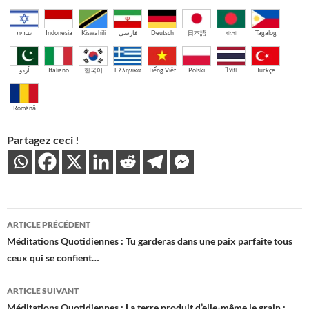
עברית
Indonesia
Kiswahili
فارسی
Deutsch
日本語
বাংলা
Tagalog
اُردو
Italiano
한국어
Ελληνικά
Tiếng Việt
Polski
ไทย
Türkçe
Română
Partagez ceci !
Navigation
ARTICLE PRÉCÉDENT
des
Méditations Quotidiennes : Tu garderas dans une paix parfaite tous
ceux qui se confient…
articles
ARTICLE SUIVANT
Méditations Quotidiennes : La terre produit d’elle-même le grain :