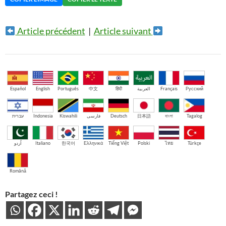
Article précédent
|
Article suivant
Español
English
Português
中文
हिंदी
العربية
Français
Русский
עברית
Indonesia
Kiswahili
فارسی
Deutsch
日本語
বাংলা
Tagalog
اُردو
Italiano
한국어
Ελληνικά
Tiếng Việt
Polski
ไทย
Türkçe
Română
Partagez ceci !