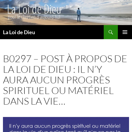
Recherche
La Loi de Dieu
ALLER
MENU
AU
PRINCI
CONTENU
B0297 – POST À PROPOS DE
LA LOI DE DIEU : IL N’Y
AURA AUCUN PROGRÈS
SPIRITUEL OU MATÉRIEL
DANS LA VIE…