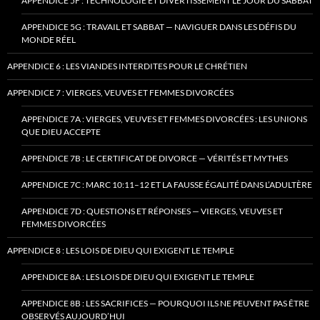
APPENDICE 5F : TECHNOLOGIE ET DIVERTISSEMENT LE JOUR DU SABBAT
APPENDICE 5G : TRAVAIL ET SABBAT — NAVIGUER DANS LES DÉFIS DU
MONDE RÉEL
APPENDICE 6 : LES VIANDES INTERDITES POUR LE CHRÉTIEN
APPENDICE 7 : VIERGES, VEUVES ET FEMMES DIVORCÉES
APPENDICE 7A : VIERGES, VEUVES ET FEMMES DIVORCÉES : LES UNIONS
QUE DIEU ACCEPTE
APPENDICE 7B : LE CERTIFICAT DE DIVORCE — VÉRITÉS ET MYTHES
APPENDICE 7C : MARC 10:11–12 ET LA FAUSSE ÉGALITÉ DANS L’ADULTÈRE
APPENDICE 7D : QUESTIONS ET RÉPONSES — VIERGES, VEUVES ET
FEMMES DIVORCÉES
APPENDICE 8 : LES LOIS DE DIEU QUI EXIGENT LE TEMPLE
APPENDICE 8A : LES LOIS DE DIEU QUI EXIGENT LE TEMPLE
APPENDICE 8B : LES SACRIFICES — POURQUOI ILS NE PEUVENT PAS ÊTRE
OBSERVÉS AUJOURD’HUI