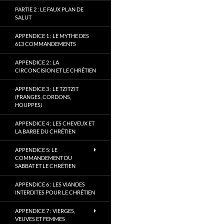
PARTIE 2 : LE FAUX PLAN DE
SALUT
APPENDICE 1 : LE MYTHE DES
613 COMMANDEMENTS
APPENDICE 2 : LA
CIRCONCISION ET LE CHRÉTIEN
APPENDICE 3 : LE TZITZIT
(FRANGES, CORDONS,
HOUPPES)
APPENDICE 4 : LES CHEVEUX ET
LA BARBE DU CHRÉTIEN
APPENDICE 5: LE
COMMANDEMENT DU
SABBAT ET LE CHRÉTIEN
APPENDICE 6 : LES VIANDES
INTERDITES POUR LE CHRÉTIEN
APPENDICE 7 : VIERGES,
VEUVES ET FEMMES