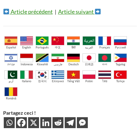
Article précédent
|
Article suivant
Español
English
Português
中文
हिंदी
العربية
Français
Русский
עברית
Indonesia
Kiswahili
فارسی
Deutsch
日本語
বাংলা
Tagalog
اُردو
Italiano
한국어
Ελληνικά
Tiếng Việt
Polski
ไทย
Türkçe
Română
Partagez ceci !