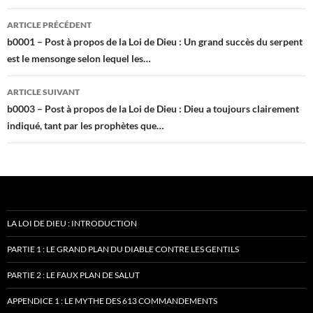
Navigation
ARTICLE PRÉCÉDENT
des
b0001 – Post à propos de la Loi de Dieu : Un grand succès du serpent
est le mensonge selon lequel les…
articles
ARTICLE SUIVANT
b0003 – Post à propos de la Loi de Dieu : Dieu a toujours clairement
indiqué, tant par les prophètes que…
LA LOI DE DIEU : INTRODUCTION
PARTIE 1 : LE GRAND PLAN DU DIABLE CONTRE LES GENTILS
PARTIE 2 : LE FAUX PLAN DE SALUT
APPENDICE 1 : LE MYTHE DES 613 COMMANDEMENTS