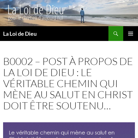
Recherche
La Loi de Dieu
ALLER
MENU
AU
PRINCI
CONTENU
B0002 – POST À PROPOS DE
LA LOI DE DIEU : LE
VÉRITABLE CHEMIN QUI
MÈNE AU SALUT EN CHRIST
DOIT ÊTRE SOUTENU…