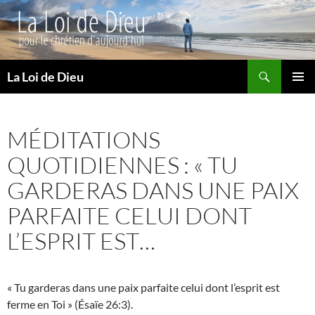
Recherche
La Loi de Dieu
ALLER
MENU
AU
PRINCI
CONTENU
MÉDITATIONS
QUOTIDIENNES : « TU
GARDERAS DANS UNE PAIX
PARFAITE CELUI DONT
L’ESPRIT EST…
« Tu garderas dans une paix parfaite celui dont l’esprit est
ferme en Toi » (Ésaïe 26:3).