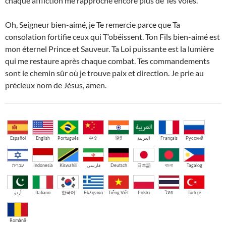
chaque affliction me rapproche encore plus de Tes voies.
Oh, Seigneur bien-aimé, je Te remercie parce que Ta
consolation fortifie ceux qui T’obéissent. Ton Fils bien-aimé est
mon éternel Prince et Sauveur. Ta Loi puissante est la lumière
qui me restaure après chaque combat. Tes commandements
sont le chemin sûr où je trouve paix et direction. Je prie au
précieux nom de Jésus, amen.
Español
English
Português
中文
हिंदी
العربية
Français
Русский
עברית
Indonesia
Kiswahili
فارسی
Deutsch
日本語
বাংলা
Tagalog
اُردو
Italiano
한국어
Ελληνικά
Tiếng Việt
Polski
ไทย
Türkçe
Română