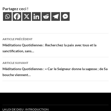
Partagez ceci !
Navigation
ARTICLE PRÉCÉDENT
des
Méditations Quotidiennes : Recherchez la paix avec tous et la
sanctification, sans…
articles
ARTICLE SUIVANT
Méditations Quotidiennes : « Car le Seigneur donne la sagesse ; de Sa
bouche viennent…
LA LOI DE DIEU : INTRODUCTION