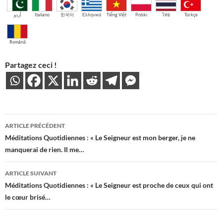
اُردو
Italiano
한국어
Ελληνικά
Tiếng Việt
Polski
ไทย
Türkçe
Română
Partagez ceci !
Navigation
ARTICLE PRÉCÉDENT
des
Méditations Quotidiennes : « Le Seigneur est mon berger, je ne
manquerai de rien. Il me…
articles
ARTICLE SUIVANT
Méditations Quotidiennes : « Le Seigneur est proche de ceux qui ont
le cœur brisé…