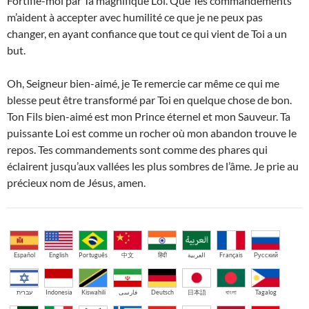
Fortifie-moi par Ta magnifique Loi. Que Tes commandements
m’aident à accepter avec humilité ce que je ne peux pas
changer, en ayant confiance que tout ce qui vient de Toi a un
but.
Oh, Seigneur bien-aimé, je Te remercie car même ce qui me
blesse peut être transformé par Toi en quelque chose de bon.
Ton Fils bien-aimé est mon Prince éternel et mon Sauveur. Ta
puissante Loi est comme un rocher où mon abandon trouve le
repos. Tes commandements sont comme des phares qui
éclairent jusqu’aux vallées les plus sombres de l’âme. Je prie au
précieux nom de Jésus, amen.
Español
English
Português
中文
हिंदी
العربية
Français
Русский
עברית
Indonesia
Kiswahili
فارسی
Deutsch
日本語
বাংলা
Tagalog