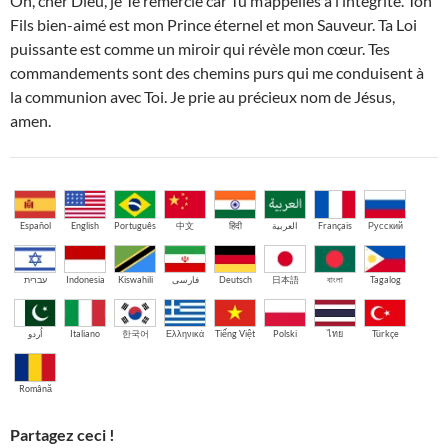
Oh, cher Dieu, je Te remercie car Tu m’appelles à l’intégrité. Ton
Fils bien-aimé est mon Prince éternel et mon Sauveur. Ta Loi
puissante est comme un miroir qui révèle mon cœur. Tes
commandements sont des chemins purs qui me conduisent à
la communion avec Toi. Je prie au précieux nom de Jésus,
amen.
Español
English
Português
中文
हिंदी
العربية
Français
Русский
עברית
Indonesia
Kiswahili
فارسی
Deutsch
日本語
বাংলা
Tagalog
اُردو
Italiano
한국어
Ελληνικά
Tiếng Việt
Polski
ไทย
Türkçe
Română
Partagez ceci !