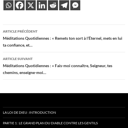
Navigation
ARTICLE PRÉCÉDENT
des
Méditations Quotidiennes : « Remets ton sort à l’Éternel, mets en lui
ta confiance, et…
articles
ARTICLE SUIVANT
Méditations Quotidiennes : « Fais-moi connaître, Seigneur, tes
chemins, enseigne-moi…
LA LOI DE DIEU : INTRODUCTION
PARTIE 1 : LE GRAND PLAN DU DIABLE CONTRE LES GENTILS