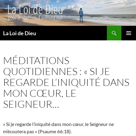
Recherche
La Loi de Dieu
ALLER
MENU
AU
PRINCI
CONTENU
MÉDITATIONS
QUOTIDIENNES : « SI JE
REGARDE L’INIQUITÉ DANS
MON CŒUR, LE
SEIGNEUR…
« Si je regarde l’iniquité dans mon cœur, le Seigneur ne
m’écoutera pas » (Psaume 66:18).