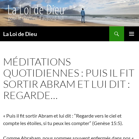
Recherche
La Loi de Dieu
ALLER
MENU
AU
PRINCI
CONTENU
MÉDITATIONS
QUOTIDIENNES : PUIS IL FIT
SORTIR ABRAM ET LUI DIT :
REGARDE…
« Puis il fit sortir Abram et lui dit : “Regarde vers le ciel et
compte les étoiles, si tu peux les compter” (Genèse 15:5).
Comme Abraham, nous sommes souvent enfermés dans nos «