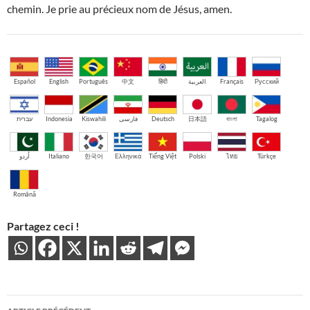
chemin. Je prie au précieux nom de Jésus, amen.
Español
English
Português
中文
हिंदी
العربية
Français
Русский
עברית
Indonesia
Kiswahili
فارسی
Deutsch
日本語
বাংলা
Tagalog
اُردو
Italiano
한국어
Ελληνικά
Tiếng Việt
Polski
ไทย
Türkçe
Română
Partagez ceci !
Navigation