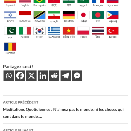
Español
English
Português
中文
हिंदी
العربية
Français
Русский
עברית
Indonesia
Kiswahili
فارسی
Deutsch
日本語
বাংলা
Tagalog
اُردو
Italiano
한국어
Ελληνικά
Tiếng Việt
Polski
ไทย
Türkçe
Română
Partagez ceci !
Navigation
ARTICLE PRÉCÉDENT
des
Méditations Quotidiennes : N’aimez pas le monde, ni les choses qui
sont dans le monde….
articles
ARTICLE SUIVANT