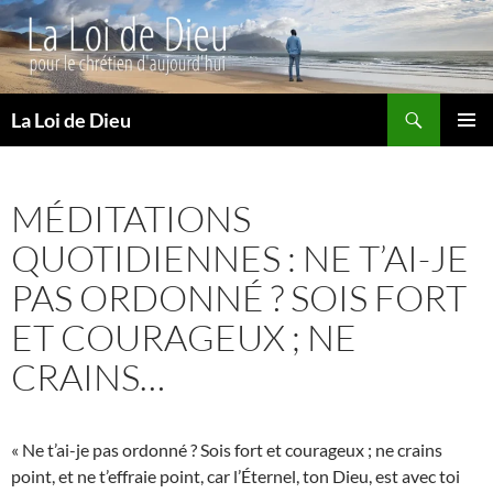
Recherche
La Loi de Dieu
ALLER
MENU
AU
PRINCI
CONTENU
MÉDITATIONS
QUOTIDIENNES : NE T’AI-JE
PAS ORDONNÉ ? SOIS FORT
ET COURAGEUX ; NE
CRAINS…
« Ne t’ai-je pas ordonné ? Sois fort et courageux ; ne crains
point, et ne t’effraie point, car l’Éternel, ton Dieu, est avec toi