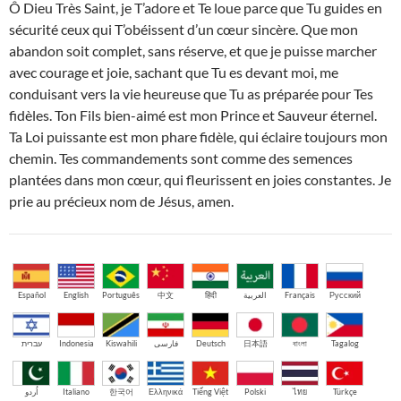
Ô Dieu Très Saint, je T’adore et Te loue parce que Tu guides en
sécurité ceux qui T’obéissent d’un cœur sincère. Que mon
abandon soit complet, sans réserve, et que je puisse marcher
avec courage et joie, sachant que Tu es devant moi, me
conduisant vers la vie heureuse que Tu as préparée pour Tes
fidèles. Ton Fils bien-aimé est mon Prince et Sauveur éternel.
Ta Loi puissante est mon phare fidèle, qui éclaire toujours mon
chemin. Tes commandements sont comme des semences
plantées dans mon cœur, qui fleurissent en joies constantes. Je
prie au précieux nom de Jésus, amen.
Español
English
Português
中文
हिंदी
العربية
Français
Русский
עברית
Indonesia
Kiswahili
فارسی
Deutsch
日本語
বাংলা
Tagalog
اُردو
Italiano
한국어
Ελληνικά
Tiếng Việt
Polski
ไทย
Türkçe