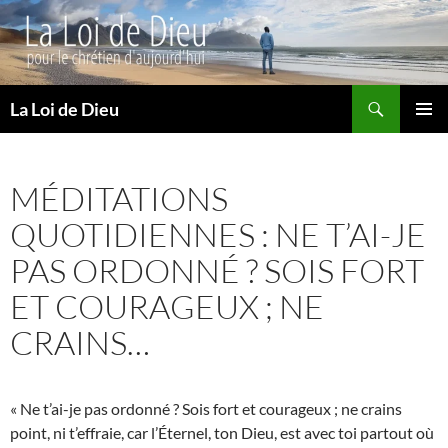
Recherche
La Loi de Dieu
ALLER
MENU
AU
PRINCI
CONTENU
MÉDITATIONS
QUOTIDIENNES : NE T’AI-JE
PAS ORDONNÉ ? SOIS FORT
ET COURAGEUX ; NE
CRAINS…
« Ne t’ai-je pas ordonné ? Sois fort et courageux ; ne crains
point, ni t’effraie, car l’Éternel, ton Dieu, est avec toi partout où