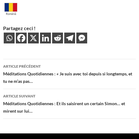
Română
Partagez ceci !
Navigation
ARTICLE PRÉCÉDENT
des
Méditations Quotidiennes : « Je suis avec toi depuis si longtemps, et
tu ne m’as pas…
articles
ARTICLE SUIVANT
Méditations Quotidiennes : Et ils saisirent un certain Simon… et
mirent sur lui…