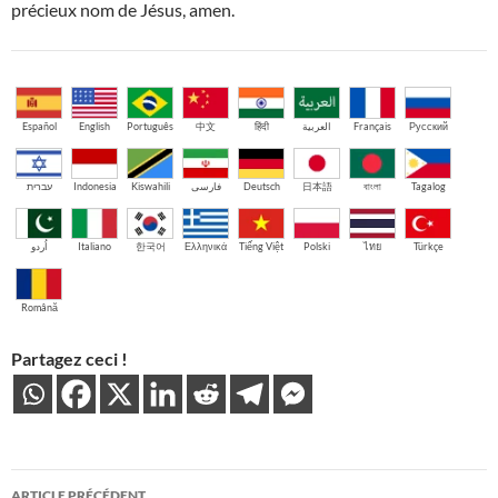
précieux nom de Jésus, amen.
Español
English
Português
中文
हिंदी
العربية
Français
Русский
עברית
Indonesia
Kiswahili
فارسی
Deutsch
日本語
বাংলা
Tagalog
اُردو
Italiano
한국어
Ελληνικά
Tiếng Việt
Polski
ไทย
Türkçe
Română
Partagez ceci !
Navigation
ARTICLE PRÉCÉDENT