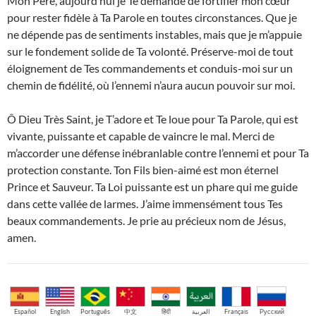
Mon Père, aujourd’hui je Te demande de fortifier mon cœur
pour rester fidèle à Ta Parole en toutes circonstances. Que je
ne dépende pas de sentiments instables, mais que je m’appuie
sur le fondement solide de Ta volonté. Préserve-moi de tout
éloignement de Tes commandements et conduis-moi sur un
chemin de fidélité, où l’ennemi n’aura aucun pouvoir sur moi.
Ô Dieu Très Saint, je T’adore et Te loue pour Ta Parole, qui est
vivante, puissante et capable de vaincre le mal. Merci de
m’accorder une défense inébranlable contre l’ennemi et pour Ta
protection constante. Ton Fils bien-aimé est mon éternel
Prince et Sauveur. Ta Loi puissante est un phare qui me guide
dans cette vallée de larmes. J’aime immensément tous Tes
beaux commandements. Je prie au précieux nom de Jésus,
amen.
Español
English
Português
中文
हिंदी
العربية
Français
Русский