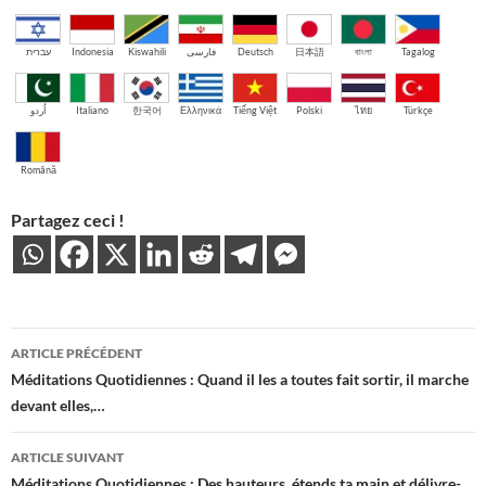
עברית
Indonesia
Kiswahili
فارسی
Deutsch
日本語
বাংলা
Tagalog
اُردو
Italiano
한국어
Ελληνικά
Tiếng Việt
Polski
ไทย
Türkçe
Română
Partagez ceci !
Navigation
ARTICLE PRÉCÉDENT
des
Méditations Quotidiennes : Quand il les a toutes fait sortir, il marche
devant elles,…
articles
ARTICLE SUIVANT
Méditations Quotidiennes : Des hauteurs, étends ta main et délivre-