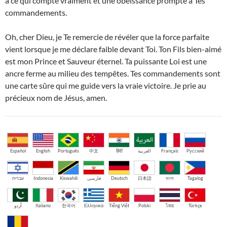
à ce qui compte vraiment et une obéissance prompte à Tes
commandements.
Oh, cher Dieu, je Te remercie de révéler que la force parfaite
vient lorsque je me déclare faible devant Toi. Ton Fils bien-aimé
est mon Prince et Sauveur éternel. Ta puissante Loi est une
ancre ferme au milieu des tempêtes. Tes commandements sont
une carte sûre qui me guide vers la vraie victoire. Je prie au
précieux nom de Jésus, amen.
Español
English
Português
中文
हिंदी
العربية
Français
Русский
עברית
Indonesia
Kiswahili
فارسی
Deutsch
日本語
বাংলা
Tagalog
اُردو
Italiano
한국어
Ελληνικά
Tiếng Việt
Polski
ไทย
Türkçe