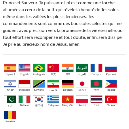
Prince et Sauveur. Ta puissante Loi est comme une torche
allumée au cœur de la nuit, qui révèle la beauté de Tes soins
même dans les vallées les plus silencieuses. Tes
commandements sont comme des boussoles célestes qui me
guident avec précision vers la promesse de la vie éternelle, où
tout effort sera récompensé et tout doute, enfin, sera dissipé.
Je prie au précieux nom de Jésus, amen.
Español
English
Português
中文
हिंदी
العربية
Français
Русский
עברית
Indonesia
Kiswahili
فارسی
Deutsch
日本語
বাংলা
Tagalog
اُردو
Italiano
한국어
Ελληνικά
Tiếng Việt
Polski
ไทย
Türkçe
Română