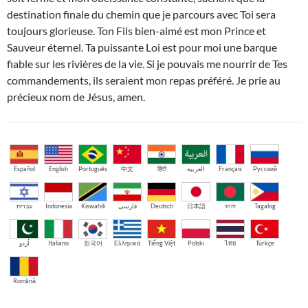
destination finale du chemin que je parcours avec Toi sera
toujours glorieuse. Ton Fils bien-aimé est mon Prince et
Sauveur éternel. Ta puissante Loi est pour moi une barque
fiable sur les rivières de la vie. Si je pouvais me nourrir de Tes
commandements, ils seraient mon repas préféré. Je prie au
précieux nom de Jésus, amen.
Español
English
Português
中文
हिंदी
العربية
Français
Русский
עברית
Indonesia
Kiswahili
فارسی
Deutsch
日本語
বাংলা
Tagalog
اُردو
Italiano
한국어
Ελληνικά
Tiếng Việt
Polski
ไทย
Türkçe
Română