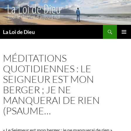
Recherche
La Loi de Dieu
ALLER
MENU
AU
PRINCI
CONTENU
MÉDITATIONS
QUOTIDIENNES : LE
SEIGNEUR EST MON
BERGER ; JE NE
MANQUERAI DE RIEN
(PSAUME…
« Le Seigneur est mon berger ; je ne manquerai de rien »