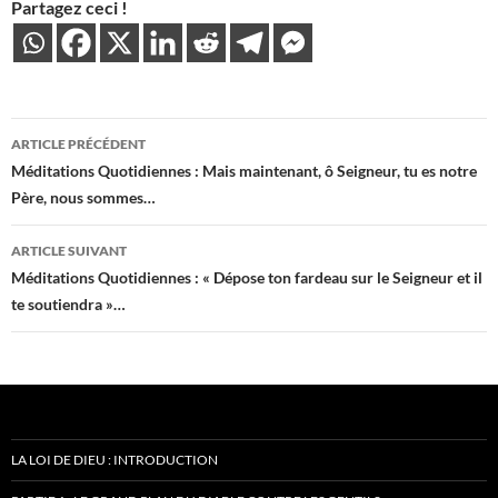
Partagez ceci !
Navigation
ARTICLE PRÉCÉDENT
des
Méditations Quotidiennes : Mais maintenant, ô Seigneur, tu es notre
Père, nous sommes…
articles
ARTICLE SUIVANT
Méditations Quotidiennes : « Dépose ton fardeau sur le Seigneur et il
te soutiendra »…
LA LOI DE DIEU : INTRODUCTION