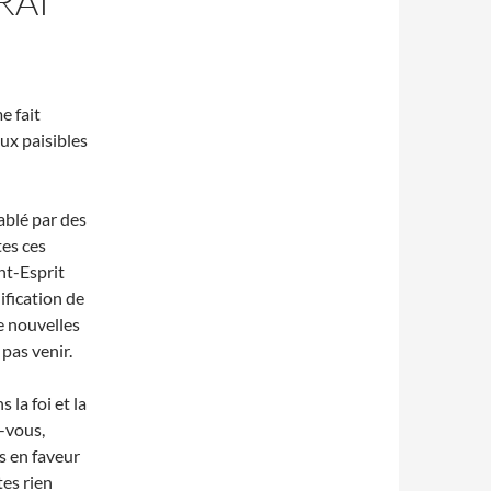
RAI
e fait
ux paisibles
ablé par des
tes ces
nt-Esprit
ification de
e nouvelles
pas venir.
la foi et la
z-vous,
s en faveur
tes rien