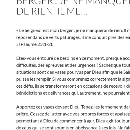
BERGER ; JE NE MANQUE
DE RIEN. IL ME…
« Le Seigneur est mon berger ; je ne manquerai de rien. Il m
reposer dans de verts pâturages, il me conduit près des ea
» (Psaume 23:1-2).
Êtes-vous entouré de besoins en ce moment, presque acc
difficultés, des épreuves et des urgences ? Sachez que tou
situations sont des vases pourvus par Dieu afin que le Sai
puisse les remplir. Si vous comprenez correctement la sign
ces défis, ils se transformeront en occasions de recevoir d
bénédictions et délivrances qui, autrement, ne pourraient 
Apportez ces vases devant Dieu. Tenez-les fermement dans 
prière. Cessez de lutter avec vos propres forces et apaise
permettant à Dieu de commencer à agir. Dieu agit toujour
de ceux qui se sont soumis en obéissance à ses lois. Ne fai