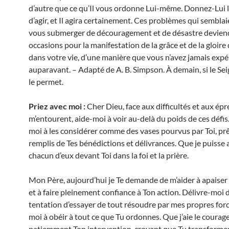
d’autre que ce qu’Il vous ordonne Lui-même. Donnez-Lui l
d’agir, et Il agira certainement. Ces problèmes qui semblai
vous submerger de découragement et de désastre devien
occasions pour la manifestation de la grâce et de la gloire
dans votre vie, d’une manière que vous n’avez jamais exp
auparavant. – Adapté de A. B. Simpson. À demain, si le Se
le permet.
Priez avec moi :
Cher Dieu, face aux difficultés et aux ép
m’entourent, aide-moi à voir au-delà du poids de ces défi
moi à les considérer comme des vases pourvus par Toi, prê
remplis de Tes bénédictions et délivrances. Que je puisse
chacun d’eux devant Toi dans la foi et la prière.
Mon Père, aujourd’hui je Te demande de m’aider à apaise
et à faire pleinement confiance à Ton action. Délivre-moi d
tentation d’essayer de tout résoudre par mes propres forc
moi à obéir à tout ce que Tu ordonnes. Que j’aie le courag
patiemment Ton intervention, croyant que Tu transformer