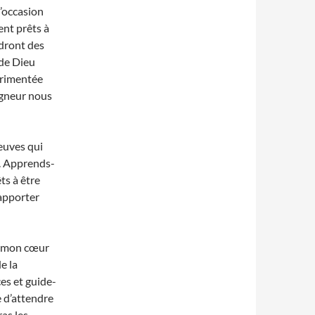
’occasion
ent prêts à
dront des
 de Dieu
érimentée
igneur nous
reuves qui
s. Apprends-
ts à être
 apporter
r mon cœur
e la
es et guide-
e d’attendre
as les