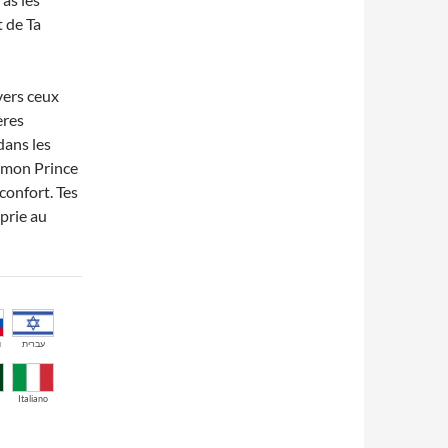
 de Ta
nvers ceux
ères
dans les
t mon Prince
confort. Tes
prie au
й
עברית
Italiano