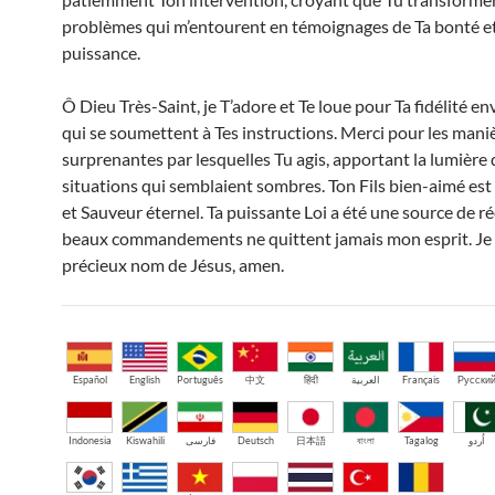
problèmes qui m’entourent en témoignages de Ta bonté et
puissance.
Ô Dieu Très-Saint, je T’adore et Te loue pour Ta fidélité e
qui se soumettent à Tes instructions. Merci pour les mani
surprenantes par lesquelles Tu agis, apportant la lumière 
situations qui semblaient sombres. Ton Fils bien-aimé es
et Sauveur éternel. Ta puissante Loi a été une source de ré
beaux commandements ne quittent jamais mon esprit. Je 
précieux nom de Jésus, amen.
Español
English
Português
中文
हिंदी
العربية
Français
Русски
Indonesia
Kiswahili
فارسی
Deutsch
日本語
বাংলা
Tagalog
اُردو