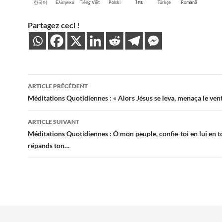
한국어
Ελληνικά
Tiếng Việt
Polski
ไทย
Türkçe
Română
Partagez ceci !
Navigation
ARTICLE PRÉCÉDENT
des
Méditations Quotidiennes : « Alors Jésus se leva, menaça le ven
articles
ARTICLE SUIVANT
Méditations Quotidiennes : Ô mon peuple, confie-toi en lui en t
répands ton…