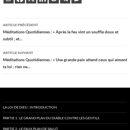
Navigation
ARTICLE PRÉCÉDENT
des
Méditations Quotidiennes : « Après le feu vint un souffle doux et
subtil ; et…
articles
ARTICLE SUIVANT
Méditations Quotidiennes : « Une grande paix attend ceux qui aiment
ta loi ; rien ne…
LA LOI DE DIEU : INTRODUCTION
PARTIE 1 : LE GRAND PLAN DU DIABLE CONTRE LES GENTILS
PARTIE 2 : LE FAUX PLAN DE SALUT