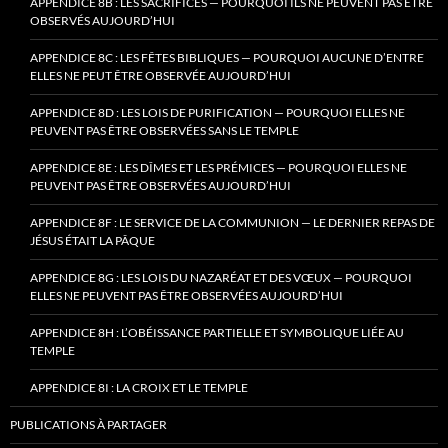
APPENDICE 8B : LES SACRIFICES — POURQUOI ILS NE PEUVENT PAS ÊTRE
OBSERVÉS AUJOURD’HUI
APPENDICE 8C : LES FÊTES BIBLIQUES — POURQUOI AUCUNE D’ENTRE
ELLES NE PEUT ÊTRE OBSERVÉE AUJOURD’HUI
APPENDICE 8D : LES LOIS DE PURIFICATION — POURQUOI ELLES NE
PEUVENT PAS ÊTRE OBSERVÉES SANS LE TEMPLE
APPENDICE 8E : LES DÎMES ET LES PRÉMICES — POURQUOI ELLES NE
PEUVENT PAS ÊTRE OBSERVÉES AUJOURD’HUI
APPENDICE 8F : LE SERVICE DE LA COMMUNION — LE DERNIER REPAS DE
JÉSUS ÉTAIT LA PÂQUE
APPENDICE 8G : LES LOIS DU NAZARÉAT ET DES VŒUX — POURQUOI
ELLES NE PEUVENT PAS ÊTRE OBSERVÉES AUJOURD’HUI
APPENDICE 8H : L’OBÉISSANCE PARTIELLE ET SYMBOLIQUE LIÉE AU
TEMPLE
APPENDICE 8I : LA CROIX ET LE TEMPLE
PUBLICATIONS À PARTAGER