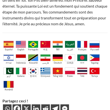
un sens en Toi. Ton Fils bien-aimé est mon Prince et Sauveur
éternel. Ta puissante Loi est un fondement qui soutient chaque
étape de mon parcours. Tes commandements sont des
instruments divins qui transforment tout en préparation pour
l’éternité. Je prie au précieux nom de Jésus, amen.
Español
English
Português
中文
हिंदी
العربية
Français
Русский
עברית
Indonesia
Kiswahili
فارسی
Deutsch
日本語
বাংলা
Tagalog
اُردو
Italiano
한국어
Ελληνικά
Tiếng Việt
Polski
ไทย
Türkçe
Română
Partagez ceci !