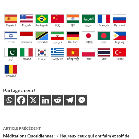
Español
English
Português
中文
हिंदी
العربية
Français
Русский
עברית
Indonesia
Kiswahili
فارسی
Deutsch
日本語
বাংলা
Tagalog
اُردو
Italiano
한국어
Ελληνικά
Tiếng Việt
Polski
ไทย
Türkçe
Română
Partagez ceci !
Navigation
ARTICLE PRÉCÉDENT
des
Méditations Quotidiennes : « Heureux ceux qui ont faim et soif de