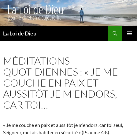
Recherche
La Loi de Dieu
ALLER
MENU
AU
PRINCI
CONTENU
MÉDITATIONS
QUOTIDIENNES : « JE ME
COUCHE EN PAIX ET
AUSSITÔT JE M’ENDORS,
CAR TOI…
« Je me couche en paix et aussitôt je m’endors, car toi seul,
Seigneur, me fais habiter en sécurité » (Psaume 4:8).