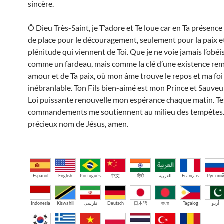
sincère.
Ô Dieu Très-Saint, je T’adore et Te loue car en Ta présence i
de place pour le découragement, seulement pour la paix et
plénitude qui viennent de Toi. Que je ne voie jamais l’obé
comme un fardeau, mais comme la clé d’une existence rem
amour et de Ta paix, où mon âme trouve le repos et ma fo
inébranlable. Ton Fils bien-aimé est mon Prince et Sauveur
Loi puissante renouvelle mon espérance chaque matin. Te
commandements me soutiennent au milieu des tempêtes. 
précieux nom de Jésus, amen.
Español
English
Português
中文
हिंदी
العربية
Français
Русски
Indonesia
Kiswahili
فارسی
Deutsch
日本語
বাংলা
Tagalog
اُردو