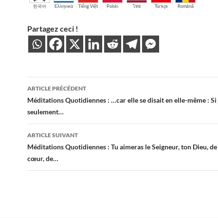
한국어
Ελληνικά
Tiếng Việt
Polski
ไทย
Türkçe
Română
Partagez ceci !
Navigation
ARTICLE PRÉCÉDENT
des
Méditations Quotidiennes : …car elle se disait en elle-même : Si 
seulement…
articles
ARTICLE SUIVANT
Méditations Quotidiennes : Tu aimeras le Seigneur, ton Dieu, de
cœur, de…