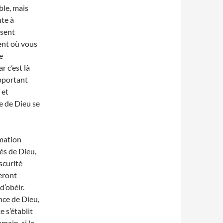
ble, mais
nte à
ssent
ent où vous
e
r c’est là
apportant
 et
e de Dieu se
rmation
és de Dieu,
scurité
leront
d’obéir.
ence de Dieu,
 s’établit
ain, si le