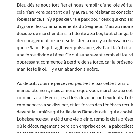
Dieu désire nous fortifier et nous remplir d’une joie vérita
cela n’arrivera pas tant qu’il y aura une résistance conscie
l’obéissance. Il n’y a pas de vraie paix pour ceux qui choisi
d’ignorer les commandements du Seigneur. Mais au mom
décidez de marcher dans la fidélité à Sa Loi, tout change. L
découragement ne peut subsister là où il y a obéissance, ca
que le Saint-Esprit agit avec puissance, vivifiant la foi et 
une force divine à l’âme. Ce qui auparavant semblait lourd
oppressant commence à perdre de sa force, car la présenc
manifeste là où il y a un abandon sincère.
Au début, vous ne percevrez peut-être pas cette transfo
immédiatement, mais à mesure que vous marchez aux côt
comme l’a fait Hénoc, les effets deviendront évidents. L’ob
commencera à se dissiper, et les forces des ténèbres recu
devant la lumière qui brille dans l’âme de celui qui a choisi 
L’obéissance est la clé d’une vie pleine, remplie de la prés
où le découragement perd son emprise et où la paix céleste
de façon permanente. – Adapté de Lettie B. Cowman. À dem