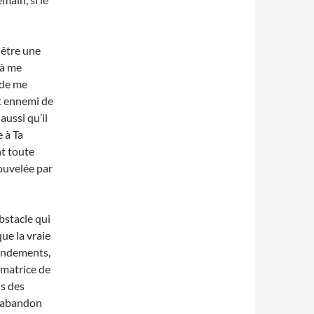
 être une
 à me
 de me
t ennemi de
aussi qu’il
 à Ta
t toute
ouvelée par
bstacle qui
ue la vraie
mandements,
rmatrice de
ds des
 l’abandon