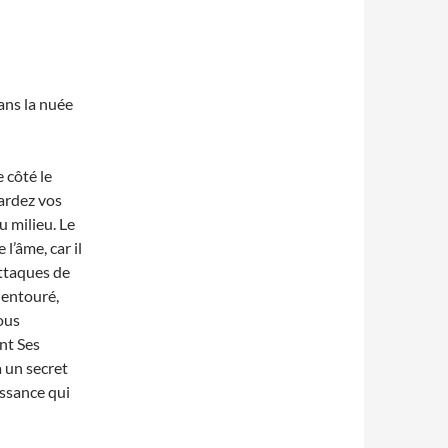
dans la nuée
 côté le
gardez vos
u milieu. Le
l’âme, car il
attaques de
 entouré,
ous
nt Ses
a un secret
issance qui