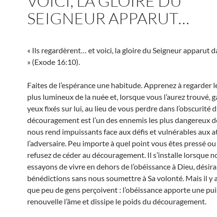
VOICI, LA GLOIRE DU
SEIGNEUR APPARUT…
« Ils regardèrent… et voici, la gloire du Seigneur apparut 
» (Exode 16:10).
Faites de l’espérance une habitude. Apprenez à regarder le
plus lumineux de la nuée et, lorsque vous l’aurez trouvé, 
yeux fixés sur lui, au lieu de vous perdre dans l’obscurité d
découragement est l’un des ennemis les plus dangereux de 
nous rend impuissants face aux défis et vulnérables aux 
l’adversaire. Peu importe à quel point vous êtes pressé ou
refusez de céder au découragement. Il s’installe lorsque n
essayons de vivre en dehors de l’obéissance à Dieu, désira
bénédictions sans nous soumettre à Sa volonté. Mais il y 
que peu de gens perçoivent : l’obéissance apporte une pu
renouvelle l’âme et dissipe le poids du découragement.