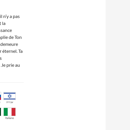
l n’y a pas
 la
issance
plie de Ton
i demeure
 éternel. Ta
s
Je prie au
й
עברית
Italiano