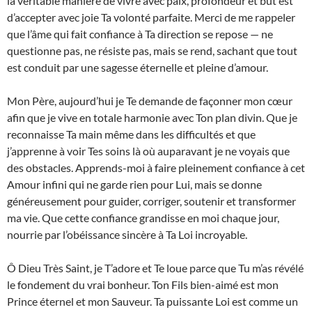
la véritable manière de vivre avec paix, profondeur et but est
d’accepter avec joie Ta volonté parfaite. Merci de me rappeler
que l’âme qui fait confiance à Ta direction se repose — ne
questionne pas, ne résiste pas, mais se rend, sachant que tout
est conduit par une sagesse éternelle et pleine d’amour.
Mon Père, aujourd’hui je Te demande de façonner mon cœur
afin que je vive en totale harmonie avec Ton plan divin. Que je
reconnaisse Ta main même dans les difficultés et que
j’apprenne à voir Tes soins là où auparavant je ne voyais que
des obstacles. Apprends-moi à faire pleinement confiance à cet
Amour infini qui ne garde rien pour Lui, mais se donne
généreusement pour guider, corriger, soutenir et transformer
ma vie. Que cette confiance grandisse en moi chaque jour,
nourrie par l’obéissance sincère à Ta Loi incroyable.
Ô Dieu Très Saint, je T’adore et Te loue parce que Tu m’as révélé
le fondement du vrai bonheur. Ton Fils bien-aimé est mon
Prince éternel et mon Sauveur. Ta puissante Loi est comme un