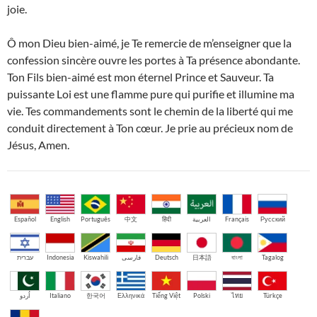
joie.
Ô mon Dieu bien-aimé, je Te remercie de m’enseigner que la
confession sincère ouvre les portes à Ta présence abondante.
Ton Fils bien-aimé est mon éternel Prince et Sauveur. Ta
puissante Loi est une flamme pure qui purifie et illumine ma
vie. Tes commandements sont le chemin de la liberté qui me
conduit directement à Ton cœur. Je prie au précieux nom de
Jésus, Amen.
Español
English
Português
中文
हिंदी
العربية
Français
Русский
עברית
Indonesia
Kiswahili
فارسی
Deutsch
日本語
বাংলা
Tagalog
اُردو
Italiano
한국어
Ελληνικά
Tiếng Việt
Polski
ไทย
Türkçe