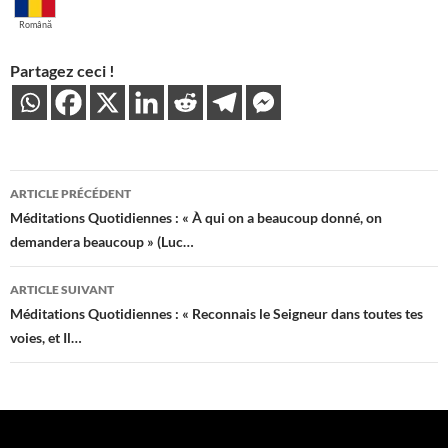
Română
Partagez ceci !
Navigation
ARTICLE PRÉCÉDENT
des
Méditations Quotidiennes : « À qui on a beaucoup donné, on
demandera beaucoup » (Luc…
articles
ARTICLE SUIVANT
Méditations Quotidiennes : « Reconnais le Seigneur dans toutes tes
voies, et Il…