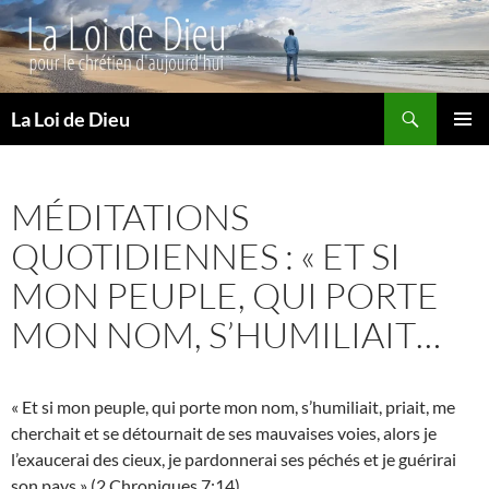
Recherche
La Loi de Dieu
ALLER
MENU
AU
PRINCI
CONTENU
MÉDITATIONS
QUOTIDIENNES : « ET SI
MON PEUPLE, QUI PORTE
MON NOM, S’HUMILIAIT…
« Et si mon peuple, qui porte mon nom, s’humiliait, priait, me
cherchait et se détournait de ses mauvaises voies, alors je
l’exaucerai des cieux, je pardonnerai ses péchés et je guérirai
son pays » (2 Chroniques 7:14).