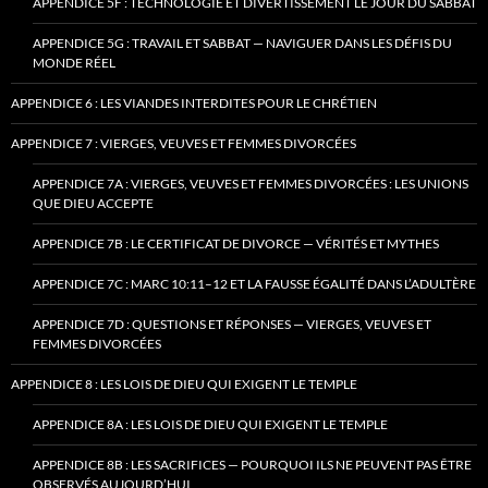
APPENDICE 5F : TECHNOLOGIE ET DIVERTISSEMENT LE JOUR DU SABBAT
APPENDICE 5G : TRAVAIL ET SABBAT — NAVIGUER DANS LES DÉFIS DU
MONDE RÉEL
APPENDICE 6 : LES VIANDES INTERDITES POUR LE CHRÉTIEN
APPENDICE 7 : VIERGES, VEUVES ET FEMMES DIVORCÉES
APPENDICE 7A : VIERGES, VEUVES ET FEMMES DIVORCÉES : LES UNIONS
QUE DIEU ACCEPTE
APPENDICE 7B : LE CERTIFICAT DE DIVORCE — VÉRITÉS ET MYTHES
APPENDICE 7C : MARC 10:11–12 ET LA FAUSSE ÉGALITÉ DANS L’ADULTÈRE
APPENDICE 7D : QUESTIONS ET RÉPONSES — VIERGES, VEUVES ET
FEMMES DIVORCÉES
APPENDICE 8 : LES LOIS DE DIEU QUI EXIGENT LE TEMPLE
APPENDICE 8A : LES LOIS DE DIEU QUI EXIGENT LE TEMPLE
APPENDICE 8B : LES SACRIFICES — POURQUOI ILS NE PEUVENT PAS ÊTRE
OBSERVÉS AUJOURD’HUI