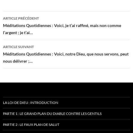
Navigation
ARTICLE PRÉCÉDENT
des
Méditations Quotidiennes : Voici, je t’ai raffiné, mais non comme
l’argent ; je t’ai…
articles
ARTICLE SUIVANT
Méditations Quotidiennes : Voici, notre Dieu, que nous servons, peut
nous délivrer ;…
LA LOI DE DIEU : INTRODUCTION
PARTIE 1 : LE GRAND PLAN DU DIABLE CONTRE LES GENTILS
PARTIE 2 : LE FAUX PLAN DE SALUT