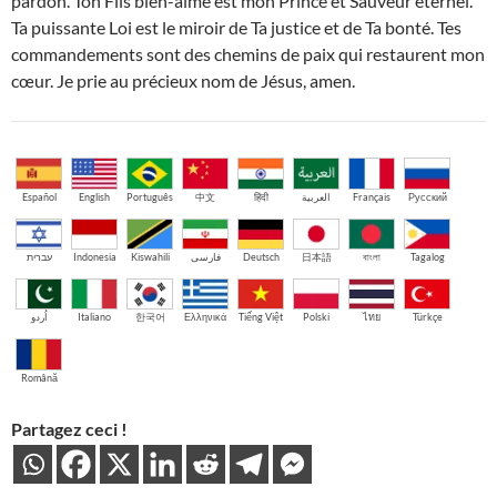
pardon. Ton Fils bien-aimé est mon Prince et Sauveur éternel.
Ta puissante Loi est le miroir de Ta justice et de Ta bonté. Tes
commandements sont des chemins de paix qui restaurent mon
cœur. Je prie au précieux nom de Jésus, amen.
Español
English
Português
中文
हिंदी
العربية
Français
Русский
עברית
Indonesia
Kiswahili
فارسی
Deutsch
日本語
বাংলা
Tagalog
اُردو
Italiano
한국어
Ελληνικά
Tiếng Việt
Polski
ไทย
Türkçe
Română
Partagez ceci !