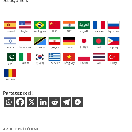
Jésus, amen.
Español
English
Português
中文
हिंदी
العربية
Français
Русский
עברית
Indonesia
Kiswahili
فارسی
Deutsch
日本語
বাংলা
Tagalog
اُردو
Italiano
한국어
Ελληνικά
Tiếng Việt
Polski
ไทย
Türkçe
Română
Partagez ceci !
Navigation
ARTICLE PRÉCÉDENT