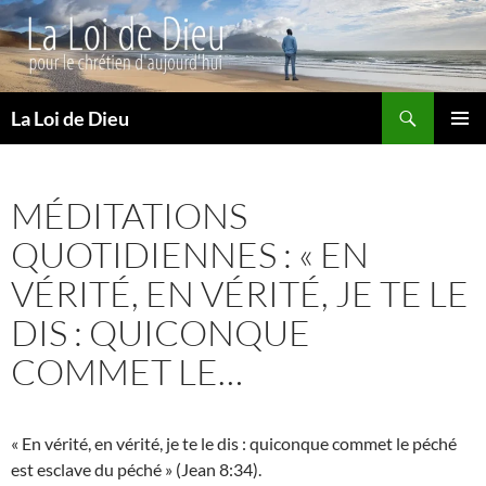
Recherche
La Loi de Dieu
ALLER
MENU
AU
PRINCI
CONTENU
MÉDITATIONS
QUOTIDIENNES : « EN
VÉRITÉ, EN VÉRITÉ, JE TE LE
DIS : QUICONQUE
COMMET LE…
« En vérité, en vérité, je te le dis : quiconque commet le péché
est esclave du péché » (Jean 8:34).