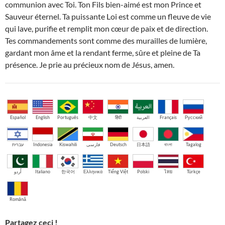
communion avec Toi. Ton Fils bien-aimé est mon Prince et
Sauveur éternel. Ta puissante Loi est comme un fleuve de vie
qui lave, purifie et remplit mon cœur de paix et de direction.
Tes commandements sont comme des murailles de lumière,
gardant mon âme et la rendant ferme, sûre et pleine de Ta
présence. Je prie au précieux nom de Jésus, amen.
Español
English
Português
中文
हिंदी
العربية
Français
Русский
עברית
Indonesia
Kiswahili
فارسی
Deutsch
日本語
বাংলা
Tagalog
اُردو
Italiano
한국어
Ελληνικά
Tiếng Việt
Polski
ไทย
Türkçe
Română
Partagez ceci !