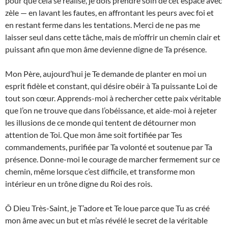
pour que cela se réalise, je dois prendre soin de cet espace avec
zèle — en lavant les fautes, en affrontant les peurs avec foi et
en restant ferme dans les tentations. Merci de ne pas me
laisser seul dans cette tâche, mais de m’offrir un chemin clair et
puissant afin que mon âme devienne digne de Ta présence.
Mon Père, aujourd’hui je Te demande de planter en moi un
esprit fidèle et constant, qui désire obéir à Ta puissante Loi de
tout son cœur. Apprends-moi à rechercher cette paix véritable
que l’on ne trouve que dans l’obéissance, et aide-moi à rejeter
les illusions de ce monde qui tentent de détourner mon
attention de Toi. Que mon âme soit fortifiée par Tes
commandements, purifiée par Ta volonté et soutenue par Ta
présence. Donne-moi le courage de marcher fermement sur ce
chemin, même lorsque c’est difficile, et transforme mon
intérieur en un trône digne du Roi des rois.
Ô Dieu Très-Saint, je T’adore et Te loue parce que Tu as créé
mon âme avec un but et m’as révélé le secret de la véritable