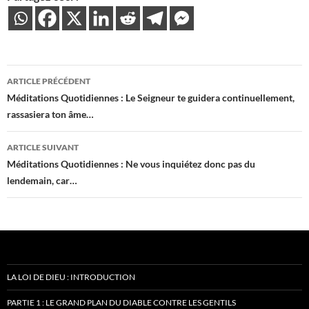
Navigation
ARTICLE PRÉCÉDENT
des
Méditations Quotidiennes : Le Seigneur te guidera continuellement,
rassasiera ton âme…
articles
ARTICLE SUIVANT
Méditations Quotidiennes : Ne vous inquiétez donc pas du
lendemain, car…
LA LOI DE DIEU : INTRODUCTION
PARTIE 1 : LE GRAND PLAN DU DIABLE CONTRE LES GENTILS