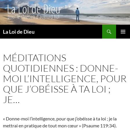
Recherche
La Loi de Dieu
ALLER
MENU
AU
PRINCI
CONTENU
MÉDITATIONS
QUOTIDIENNES : DONNE-
MOI L’INTELLIGENCE, POUR
QUE J’OBÉISSE À TA LOI ;
JE…
« Donne-moi l’intelligence, pour que j’obéisse à ta loi ; je la
mettrai en pratique de tout mon cœur » (Psaume 119:34).