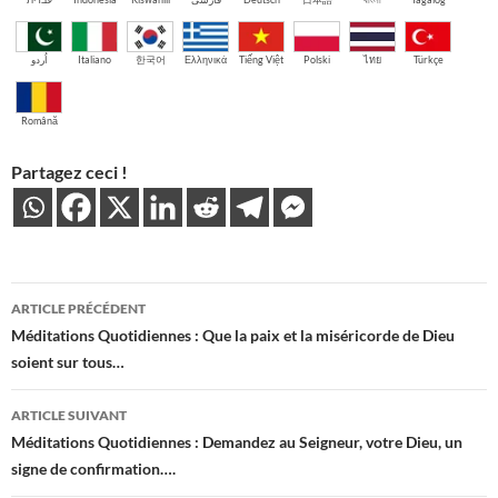
اُردو
Italiano
한국어
Ελληνικά
Tiếng Việt
Polski
ไทย
Türkçe
Română
Partagez ceci !
Navigation
ARTICLE PRÉCÉDENT
des
Méditations Quotidiennes : Que la paix et la miséricorde de Dieu
soient sur tous…
articles
ARTICLE SUIVANT
Méditations Quotidiennes : Demandez au Seigneur, votre Dieu, un
signe de confirmation….