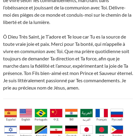
de vivre selon Tes commandements, marchant dans
l’obéissance et jouissant de la communion avec Toi. Délivre-
moi des pièges de ce monde et conduis-moi sur le chemin de la
liberté et de la lumière.
Ô Dieu Très Saint, je T’adore et Te loue car Tu es la source de
toute vraie joie et paix. Merci pour Ta bonté, qui m’appelle à
vivre en communion avec Toi. Que ma prière quotidienne soit
toujours de demander Ta direction et Ta force, afin que je
marche dans la fidélité et l’amour, expérimentant la joie de Ta
présence. Ton Fils bien-aimé est mon Prince et Sauveur éternel.
Je suis littéralement passionné par Tes commandements. Je
prie au précieux nom de Jésus, amen.
Español
English
Português
中文
हिंदी
العربية
Français
Русский
עברית
Indonesia
Kiswahili
فارسی
Deutsch
日本語
বাংলা
Tagalog