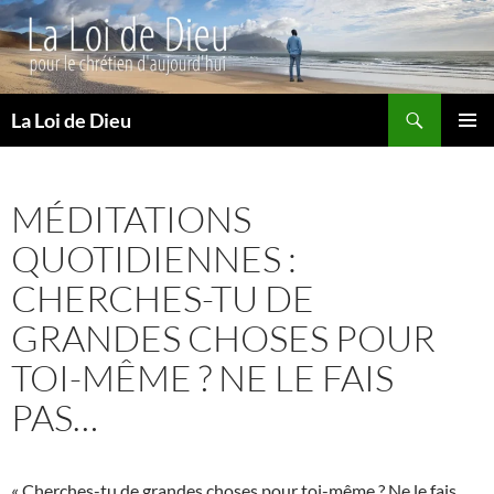
Recherche
La Loi de Dieu
ALLER
MENU
AU
PRINCI
CONTENU
MÉDITATIONS
QUOTIDIENNES :
CHERCHES-TU DE
GRANDES CHOSES POUR
TOI-MÊME ? NE LE FAIS
PAS…
« Cherches-tu de grandes choses pour toi-même ? Ne le fais