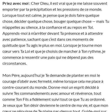
Priez avec moi :
Cher Dieu, il est vrai que je me laisse souvent
emporter par la précipitation et les pressions de ce monde.
Lorsque tout est calme, je pense que je dois faire quelque
chose, décider quelque chose, bouger quelque chose — mais Tu
m’appelles au silence, à la confiance et au repos en Toi.
Apprends-moi à m’arrêter devant Ta présence et à attendre
avec patience, sachant que c’est dans ces moments de
quiétude que Tu agis le plus en moi. Lorsque je tourne mon
cœur vers Ta Loi et que je choisis de marcher à Ton rythme, je
commence à ressentir une paix qui ne dépend pas des
circonstances.
Mon Père, aujourd’hui je Te demande de planter en moi le
courage d’obéir avec fermeté, même lorsque cela me place à
contre-courant du monde. Donne-moi un esprit décidé à
suivre Tes commandements avec amour et révérence, tout
comme Ton Fils a fidèlement suivi tout ce que Tu as ordonné.
Je veux que Ton désir devienne le centre de ma vie, et que mon
cœur se réjouisse de Te plaire par-dessus tout. Guide-moi sur