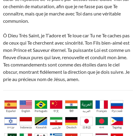
ce chemin de maturation, afin que je ne fasse pas que Te
connaître, mais que je marche avec Toi dans une véritable
communion.
Ô Dieu Très Saint, je T’adore et Te loue car Tu ne Te caches pas
de ceux qui Te cherchent avec sincérité. Ton Fils bien-aimé est
mon Prince et Sauveur éternel. Ta puissante Loi est comme un
fleuve d’eaux pures qui lave, renouvelle et conduit mon âme.
Tes commandements sont comme des étoiles dans le ciel
obscur, montrant fidèlement la direction que je dois suivre. Je
prie au précieux nom de Jésus, amen.
Español
English
Português
中文
हिंदी
العربية
Français
Русский
עברית
Indonesia
Kiswahili
فارسی
Deutsch
日本語
বাংলা
Tagalog