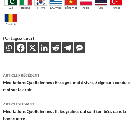
اُردو
Italiano
한국어
Ελληνικά
Tiếng Việt
Polski
ไทย
Türkçe
Română
Partagez ceci !
Navigation
ARTICLE PRÉCÉDENT
des
Méditations Quotidiennes : Enseigne-moi à vivre, Seigneur ; conduis-
moi sur le droit…
articles
ARTICLE SUIVANT
Méditations Quotidiennes : Et les graines qui sont tombées dans la
bonne terre…