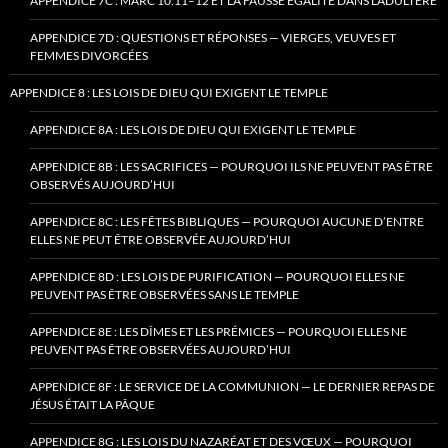
APPENDICE 7C : MARC 10:11–12 ET LA FAUSSE ÉGALITÉ DANS L’ADULTÈRE
APPENDICE 7D : QUESTIONS ET RÉPONSES — VIERGES, VEUVES ET
FEMMES DIVORCÉES
APPENDICE 8 : LES LOIS DE DIEU QUI EXIGENT LE TEMPLE
APPENDICE 8A : LES LOIS DE DIEU QUI EXIGENT LE TEMPLE
APPENDICE 8B : LES SACRIFICES — POURQUOI ILS NE PEUVENT PAS ÊTRE
OBSERVÉS AUJOURD’HUI
APPENDICE 8C : LES FÊTES BIBLIQUES — POURQUOI AUCUNE D’ENTRE
ELLES NE PEUT ÊTRE OBSERVÉE AUJOURD’HUI
APPENDICE 8D : LES LOIS DE PURIFICATION — POURQUOI ELLES NE
PEUVENT PAS ÊTRE OBSERVÉES SANS LE TEMPLE
APPENDICE 8E : LES DÎMES ET LES PRÉMICES — POURQUOI ELLES NE
PEUVENT PAS ÊTRE OBSERVÉES AUJOURD’HUI
APPENDICE 8F : LE SERVICE DE LA COMMUNION — LE DERNIER REPAS DE
JÉSUS ÉTAIT LA PÂQUE
APPENDICE 8G : LES LOIS DU NAZARÉAT ET DES VŒUX — POURQUOI