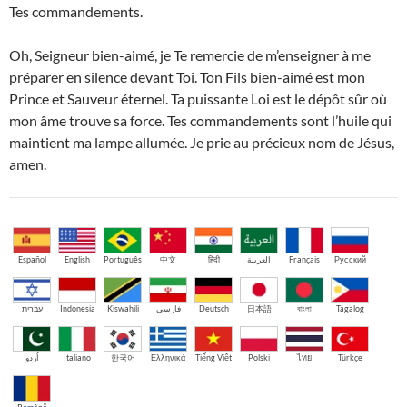
Tes commandements.
Oh, Seigneur bien-aimé, je Te remercie de m’enseigner à me
préparer en silence devant Toi. Ton Fils bien-aimé est mon
Prince et Sauveur éternel. Ta puissante Loi est le dépôt sûr où
mon âme trouve sa force. Tes commandements sont l’huile qui
maintient ma lampe allumée. Je prie au précieux nom de Jésus,
amen.
Español
English
Português
中文
हिंदी
العربية
Français
Русский
עברית
Indonesia
Kiswahili
فارسی
Deutsch
日本語
বাংলা
Tagalog
اُردو
Italiano
한국어
Ελληνικά
Tiếng Việt
Polski
ไทย
Türkçe