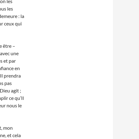
on les
ous les
demeure : la
ur ceux qui
e être –
 avec une
s et par
nfiance en
’Il prendra
ns pas
Dieu agit ;
lir ce qu’Il
eur nous le
t, mon
e, et cela