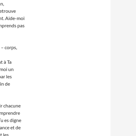
n,
retrouve
nt. Aide-moi
omprends pas
 – corps,
t à Ta
-moi un
ar les
in de
lir chacune
comprendre
Tu es digne
ance et de
t les