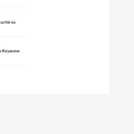
curité où
 le Royaume