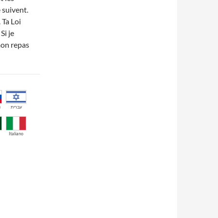
 suivent.
 Ta Loi
Si je
mon repas
й
עברית
Italiano