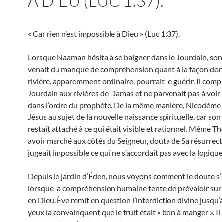
À DIEU (LUC 1:37).
« Car rien n’est impossible à Dieu » (Luc 1:37).
Lorsque Naaman hésita à se baigner dans le Jourdain, son
venait du manque de compréhension quant à la façon don
rivière, apparemment ordinaire, pourrait le guérir. Il comp
Jourdain aux rivières de Damas et ne parvenait pas à voir 
dans l’ordre du prophète. De la même manière, Nicodème
Jésus au sujet de la nouvelle naissance spirituelle, car son
restait attaché à ce qui était visible et rationnel. Même T
avoir marché aux côtés du Seigneur, douta de Sa résurrecti
jugeait impossible ce qui ne s’accordait pas avec la logiq
Depuis le jardin d’Éden, nous voyons comment le doute s’i
lorsque la compréhension humaine tente de prévaloir sur 
en Dieu. Ève remit en question l’interdiction divine jusqu’
yeux la convainquent que le fruit était « bon à manger ». Il