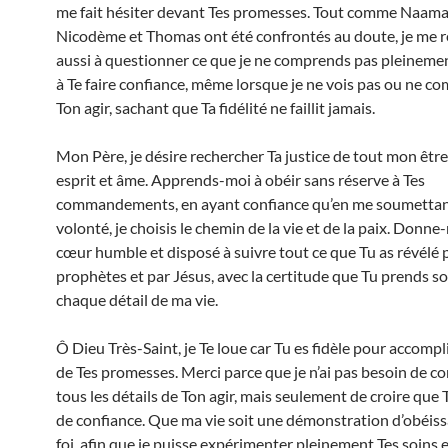
me fait hésiter devant Tes promesses. Tout comme Naama
Nicodème et Thomas ont été confrontés au doute, je me 
aussi à questionner ce que je ne comprends pas pleineme
à Te faire confiance, même lorsque je ne vois pas ou ne c
Ton agir, sachant que Ta fidélité ne faillit jamais.
Mon Père, je désire rechercher Ta justice de tout mon être
esprit et âme. Apprends-moi à obéir sans réserve à Tes
commandements, en ayant confiance qu’en me soumettan
volonté, je choisis le chemin de la vie et de la paix. Donne
cœur humble et disposé à suivre tout ce que Tu as révélé p
prophètes et par Jésus, avec la certitude que Tu prends so
chaque détail de ma vie.
Ô Dieu Très-Saint, je Te loue car Tu es fidèle pour accomp
de Tes promesses. Merci parce que je n’ai pas besoin de 
tous les détails de Ton agir, mais seulement de croire que 
de confiance. Que ma vie soit une démonstration d’obéiss
foi, afin que je puisse expérimenter pleinement Tes soins e