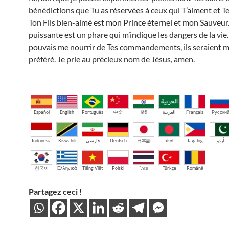
bénédictions que Tu as réservées à ceux qui T’aiment et Te
Ton Fils bien-aimé est mon Prince éternel et mon Sauveur.
puissante est un phare qui m’indique les dangers de la vie. 
pouvais me nourrir de Tes commandements, ils seraient 
préféré. Je prie au précieux nom de Jésus, amen.
Español
English
Português
中文
हिंदी
العربية
Français
Русски
Indonesia
Kiswahili
فارسی
Deutsch
日本語
বাংলা
Tagalog
اُردو
한국어
Ελληνικά
Tiếng Việt
Polski
ไทย
Türkçe
Română
Partagez ceci !