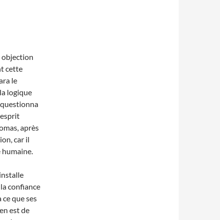
 objection
t cette
ara le
la logique
 questionna
 esprit
homas, après
on, car il
ue humaine.
nstalle
la confiance
à ce que ses
 en est de