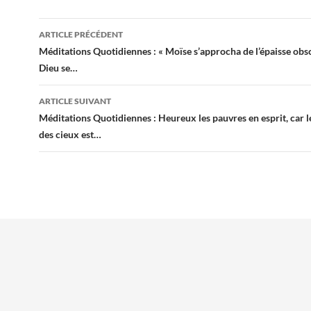
Navigation
ARTICLE PRÉCÉDENT
des
Méditations Quotidiennes : « Moïse s’approcha de l’épaisse obs
Dieu se…
articles
ARTICLE SUIVANT
Méditations Quotidiennes : Heureux les pauvres en esprit, car
des cieux est…