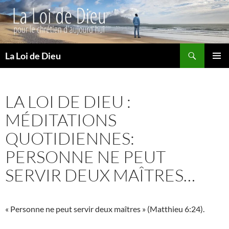
Recherche
La Loi de Dieu
ALLER
MENU
AU
PRINCI
CONTENU
LA LOI DE DIEU :
MÉDITATIONS
QUOTIDIENNES:
PERSONNE NE PEUT
SERVIR DEUX MAÎTRES…
« Personne ne peut servir deux maîtres » (Matthieu 6:24).