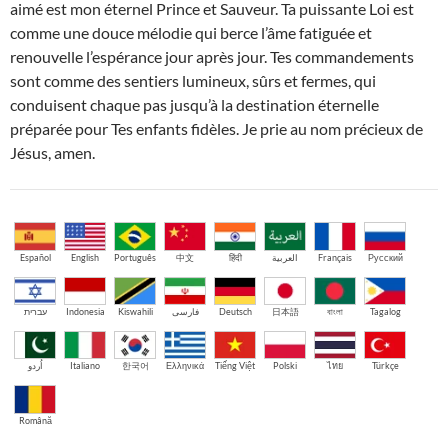
aimé est mon éternel Prince et Sauveur. Ta puissante Loi est
comme une douce mélodie qui berce l’âme fatiguée et
renouvelle l’espérance jour après jour. Tes commandements
sont comme des sentiers lumineux, sûrs et fermes, qui
conduisent chaque pas jusqu’à la destination éternelle
préparée pour Tes enfants fidèles. Je prie au nom précieux de
Jésus, amen.
Español
English
Português
中文
हिंदी
العربية
Français
Русский
עברית
Indonesia
Kiswahili
فارسی
Deutsch
日本語
বাংলা
Tagalog
اُردو
Italiano
한국어
Ελληνικά
Tiếng Việt
Polski
ไทย
Türkçe
Română