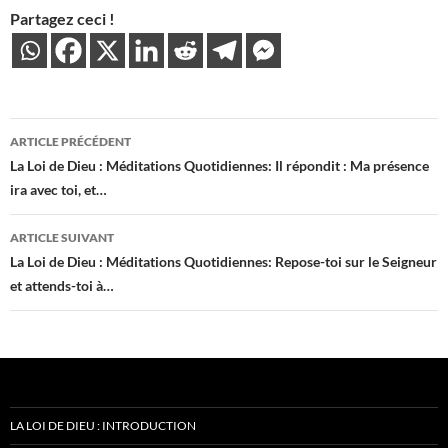
Partagez ceci !
Navigation
ARTICLE PRÉCÉDENT
des
La Loi de Dieu : Méditations Quotidiennes: Il répondit : Ma présence
ira avec toi, et…
articles
ARTICLE SUIVANT
La Loi de Dieu : Méditations Quotidiennes: Repose-toi sur le Seigneur
et attends-toi à…
LA LOI DE DIEU : INTRODUCTION