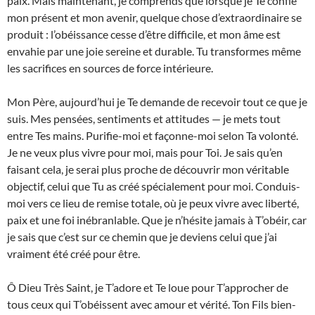
paix. Mais maintenant, je comprends que lorsque je Te confie
mon présent et mon avenir, quelque chose d’extraordinaire se
produit : l’obéissance cesse d’être difficile, et mon âme est
envahie par une joie sereine et durable. Tu transformes même
les sacrifices en sources de force intérieure.
Mon Père, aujourd’hui je Te demande de recevoir tout ce que je
suis. Mes pensées, sentiments et attitudes — je mets tout
entre Tes mains. Purifie-moi et façonne-moi selon Ta volonté.
Je ne veux plus vivre pour moi, mais pour Toi. Je sais qu’en
faisant cela, je serai plus proche de découvrir mon véritable
objectif, celui que Tu as créé spécialement pour moi. Conduis-
moi vers ce lieu de remise totale, où je peux vivre avec liberté,
paix et une foi inébranlable. Que je n’hésite jamais à T’obéir, car
je sais que c’est sur ce chemin que je deviens celui que j’ai
vraiment été créé pour être.
Ô Dieu Très Saint, je T’adore et Te loue pour T’approcher de
tous ceux qui T’obéissent avec amour et vérité. Ton Fils bien-