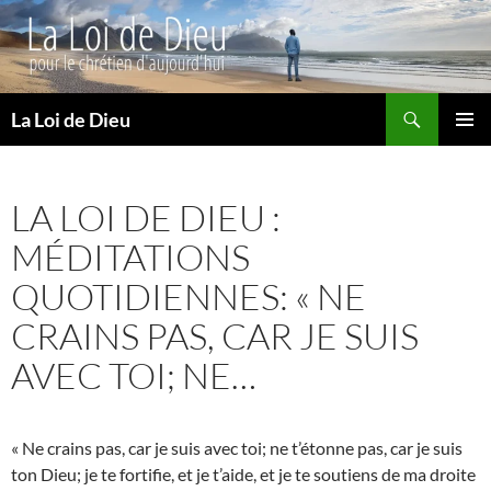
Recherche
La Loi de Dieu
ALLER
MENU
AU
PRINCI
CONTENU
LA LOI DE DIEU :
MÉDITATIONS
QUOTIDIENNES: « NE
CRAINS PAS, CAR JE SUIS
AVEC TOI; NE…
« Ne crains pas, car je suis avec toi; ne t’étonne pas, car je suis
ton Dieu; je te fortifie, et je t’aide, et je te soutiens de ma droite