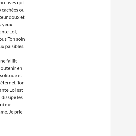
épreuves qui
s cachées ou
cœur doux et
es yeux
ante Loi,
sous Ton soin
ux paisibles.
e faillit
soutenir en
 solitude et
 éternel. Ton
ante Loi est
 dissipe les
qui me
me. Je prie