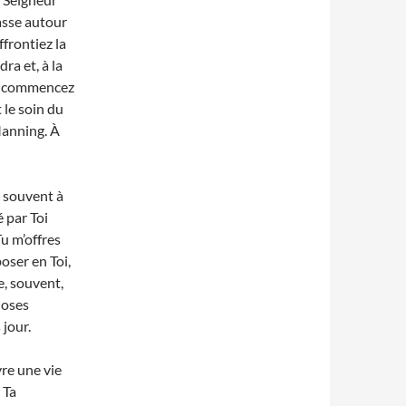
asse autour
ffrontiez la
ra et, à la
 et commencez
 le soin du
Manning. À
s souvent à
 par Toi
Tu m’offres
oser en Toi,
, souvent,
hoses
 jour.
re une vie
 Ta