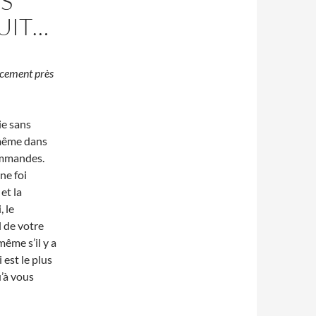
S
UIT…
oucement près
ie sans
 même dans
commandes.
ne foi
et la
, le
l de votre
même s’il y a
 est le plus
u’à vous