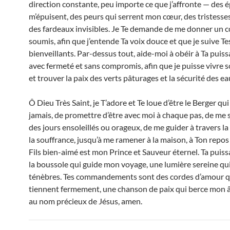
direction constante, peu importe ce que j’affronte — des 
m’épuisent, des peurs qui serrent mon cœur, des tristesse
des fardeaux invisibles. Je Te demande de me donner un 
soumis, afin que j’entende Ta voix douce et que je suive T
bienveillants. Par-dessus tout, aide-moi à obéir à Ta puiss
avec fermeté et sans compromis, afin que je puisse vivre 
et trouver la paix des verts pâturages et la sécurité des ea
Ô Dieu Très Saint, je T’adore et Te loue d’être le Berger qui n
jamais, de promettre d’être avec moi à chaque pas, de me 
des jours ensoleillés ou orageux, de me guider à travers la
la souffrance, jusqu’à me ramener à la maison, à Ton repos
Fils bien-aimé est mon Prince et Sauveur éternel. Ta puiss
la boussole qui guide mon voyage, une lumière sereine qui
ténèbres. Tes commandements sont des cordes d’amour 
tiennent fermement, une chanson de paix qui berce mon â
au nom précieux de Jésus, amen.