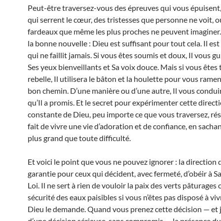
Peut-être traversez-vous des épreuves qui vous épuisent,
qui serrent le cœur, des tristesses que personne ne voit, o
fardeaux que même les plus proches ne peuvent imaginer.
la bonne nouvelle : Dieu est suffisant pour tout cela. Il est
qui ne faillit jamais. Si vous êtes soumis et doux, Il vous g
Ses yeux bienveillants et Sa voix douce. Mais si vous êtes 
rebelle, Il utilisera le bâton et la houlette pour vous ramen
bon chemin. D’une manière ou d’une autre, Il vous condui
qu’Il a promis. Et le secret pour expérimenter cette direct
constante de Dieu, peu importe ce que vous traversez, rés
fait de vivre une vie d’adoration et de confiance, en sachan
plus grand que toute difficulté.
Et voici le point que vous ne pouvez ignorer : la direction 
garantie pour ceux qui décident, avec fermeté, d’obéir à S
Loi. Il ne sert à rien de vouloir la paix des verts pâturages 
sécurité des eaux paisibles si vous n’êtes pas disposé à v
Dieu le demande. Quand vous prenez cette décision — et j
d’une décision sérieuse, sans compromis — la présence du