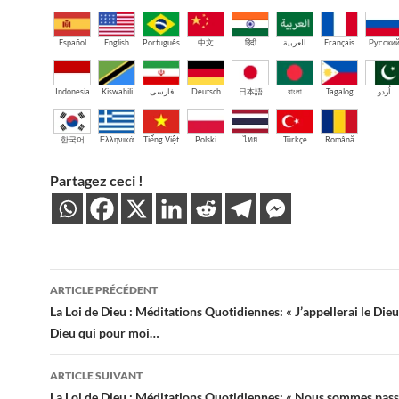
Español
English
Português
中文
हिंदी
العربية
Français
Русски
Indonesia
Kiswahili
فارسی
Deutsch
日本語
বাংলা
Tagalog
اُردو
한국어
Ελληνικά
Tiếng Việt
Polski
ไทย
Türkçe
Română
Partagez ceci !
Navigation
ARTICLE PRÉCÉDENT
des
La Loi de Dieu : Méditations Quotidiennes: « J’appellerai le Dieu
Dieu qui pour moi…
articles
ARTICLE SUIVANT
La Loi de Dieu : Méditations Quotidiennes: « Nous sommes passé