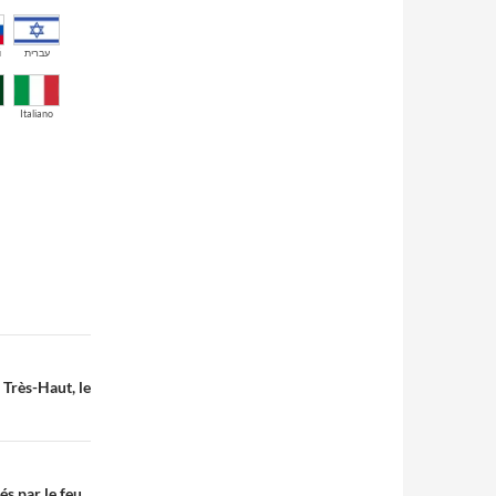
й
עברית
Italiano
 Très-Haut, le
s par le feu