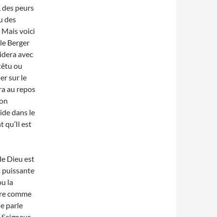
 des peurs
u des
 Mais voici
 le Berger
uidera avec
têtu ou
er sur le
ra au repos
ion
ide dans le
t qu’Il est
de Dieu est
a puissante
ou la
ivre comme
e parle
 Seigneur