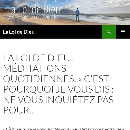
Recherche
La Loi de Dieu
ALLER
MENU
AU
PRINCI
CONTENU
LA LOI DE DIEU :
MÉDITATIONS
QUOTIDIENNES: « C’EST
POURQUOI JE VOUS DIS :
NE VOUS INQUIÉTEZ PAS
POUR…
« C’est pourquoi je vous dis : Ne vous inquiétez pas pour votre vie »