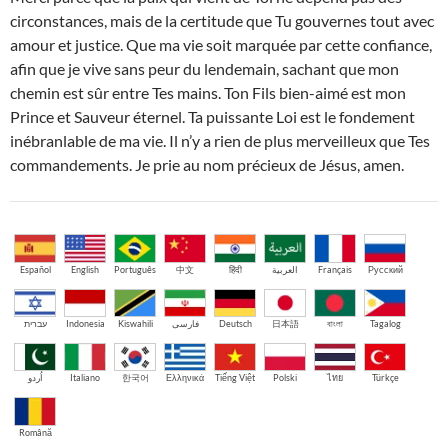
circonstances, mais de la certitude que Tu gouvernes tout avec
amour et justice. Que ma vie soit marquée par cette confiance,
afin que je vive sans peur du lendemain, sachant que mon
chemin est sûr entre Tes mains. Ton Fils bien-aimé est mon
Prince et Sauveur éternel. Ta puissante Loi est le fondement
inébranlable de ma vie. Il n’y a rien de plus merveilleux que Tes
commandements. Je prie au nom précieux de Jésus, amen.
Español
English
Português
中文
हिंदी
العربية
Français
Русский
עברית
Indonesia
Kiswahili
فارسی
Deutsch
日本語
বাংলা
Tagalog
اُردو
Italiano
한국어
Ελληνικά
Tiếng Việt
Polski
ไทย
Türkçe
Română