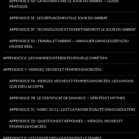
APPENDICE 5D : LA NOURRITURE LE JOUR DU SABBAT — GUIDE
PRATIQUE
APPENDICE 5E : LES DÉPLACEMENTS LE JOUR DU SABBAT
APPENDICE 5F : TECHNOLOGIE ET DIVERTISSEMENT LE JOUR DU SABBAT
APPENDICE 5G : TRAVAIL ET SABBAT — NAVIGUER DANS LES DÉFIS DU
MONDE RÉEL
APPENDICE 6 : LES VIANDES INTERDITES POUR LE CHRÉTIEN
APPENDICE 7 : VIERGES, VEUVES ET FEMMES DIVORCÉES
APPENDICE 7A : VIERGES, VEUVES ET FEMMES DIVORCÉES : LES UNIONS
QUE DIEU ACCEPTE
APPENDICE 7B : LE CERTIFICAT DE DIVORCE — VÉRITÉS ET MYTHES
APPENDICE 7C : MARC 10:11–12 ET LA FAUSSE ÉGALITÉ DANS L’ADULTÈRE
APPENDICE 7D : QUESTIONS ET RÉPONSES — VIERGES, VEUVES ET
FEMMES DIVORCÉES
APPENDICE 8 : LES LOIS DE DIEU QUI EXIGENT LE TEMPLE