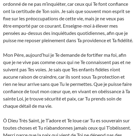
ordonné de ne pas m’inquiéter, car ceux qui Te font confiance
ont la certitude de Ton soin. Je sais que souvent mon esprit se
fixe sur les préoccupations de cette vie, mais je ne veux pas
être emporté par ce courant. Enseigne-moi à élever mes
pensées au-dessus des inquiétudes quotidiennes, afin que je
puisse me reposer pleinement dans Ta providence et Ta fidélité.
Mon Père, aujourd’hui je Te demande de fortifier ma foi, afin
que je ne vive pas comme ceux qui ne Te connaissent pas et ne
suivent pas Tes voies. Je sais que Tes enfants fidèles n’ont
aucune raison de craindre, car ils sont sous Ta protection et
rien ne leur arrive sans que Tu le permettes. Que je puisse faire
confiance de tout mon cœur que, en vivant en obéissance à Ta
sainte Loi, je trouve sécurité et paix, car Tu prends soin de
chaque détail de ma vie.
Ô Dieu Très Saint, je T’adore et Te loue car Tu es souverain sur
toutes choses et Tu n’abandonnes jamais ceux qui T’obéissent.
Merci parce que la paix qui vient de Toi ne dépend pas des