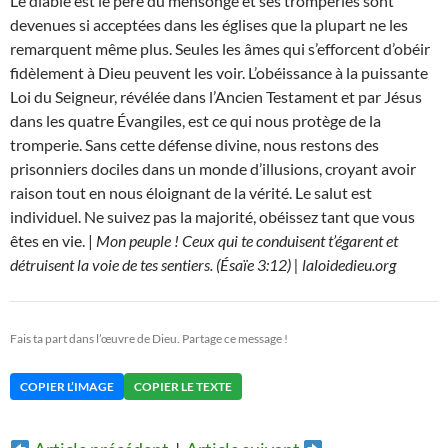
Le diable est le père du mensonge et ses tromperies sont
devenues si acceptées dans les églises que la plupart ne les
remarquent même plus. Seules les âmes qui s’efforcent d’obéir
fidèlement à Dieu peuvent les voir. L’obéissance à la puissante
Loi du Seigneur, révélée dans l’Ancien Testament et par Jésus
dans les quatre Évangiles, est ce qui nous protège de la
tromperie. Sans cette défense divine, nous restons des
prisonniers dociles dans un monde d’illusions, croyant avoir
raison tout en nous éloignant de la vérité. Le salut est
individuel. Ne suivez pas la majorité, obéissez tant que vous
êtes en vie. |
Mon peuple ! Ceux qui te conduisent t’égarent et
détruisent la voie de tes sentiers. (Ésaïe 3:12) | laloidedieu.org
Fais ta part dans l’œuvre de Dieu. Partage ce message !
COPIER L’IMAGE
COPIER LE TEXTE