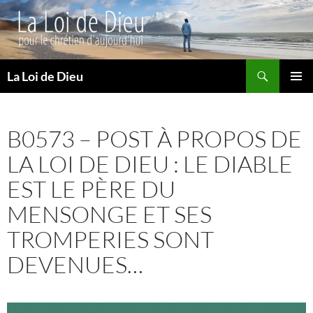
Recherche
La Loi de Dieu
ALLER
MENU
AU
PRINCI
CONTENU
B0573 – POST À PROPOS DE
LA LOI DE DIEU : LE DIABLE
EST LE PÈRE DU
MENSONGE ET SES
TROMPERIES SONT
DEVENUES…