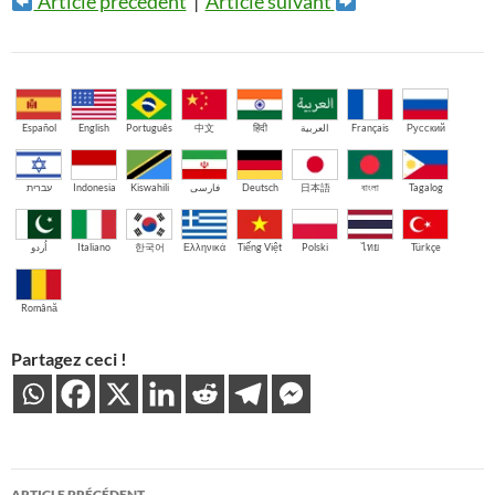
Article précédent
|
Article suivant
Español
English
Português
中文
हिंदी
العربية
Français
Русский
עברית
Indonesia
Kiswahili
فارسی
Deutsch
日本語
বাংলা
Tagalog
اُردو
Italiano
한국어
Ελληνικά
Tiếng Việt
Polski
ไทย
Türkçe
Română
Partagez ceci !
Navigation
ARTICLE PRÉCÉDENT