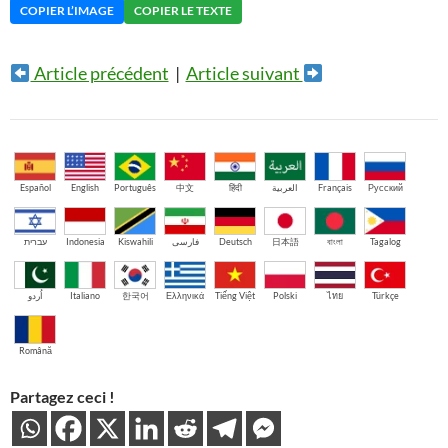
COPIER L’IMAGE
COPIER LE TEXTE
Article précédent
|
Article suivant
Español
English
Português
中文
हिंदी
العربية
Français
Русский
עברית
Indonesia
Kiswahili
فارسی
Deutsch
日本語
বাংলা
Tagalog
اُردو
Italiano
한국어
Ελληνικά
Tiếng Việt
Polski
ไทย
Türkçe
Română
Partagez ceci !