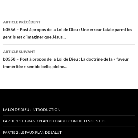
Navigation
ARTICLE PRÉCÉDENT
des
b0556 – Post à propos de la Loi de Dieu : Une erreur fatale parmi les
gentils est d’imaginer que Jésus…
articles
ARTICLE SUIVANT
b0558 – Post à propos de la Loi de Dieu : La doctrine de la « faveur
imméritée » semble belle, pleine…
LA LOI DE DIEU : INTRODUCTION
PARTIE 1 : LE GRAND PLAN DU DIABLE CONTRE LES GENTILS
PARTIE 2 : LE FAUX PLAN DE SALUT