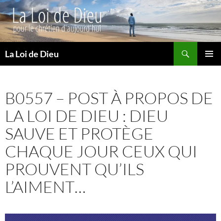
Recherche
La Loi de Dieu
ALLER
MENU
AU
PRINCI
CONTENU
B0557 – POST À PROPOS DE
LA LOI DE DIEU : DIEU
SAUVE ET PROTÈGE
CHAQUE JOUR CEUX QUI
PROUVENT QU’ILS
L’AIMENT…