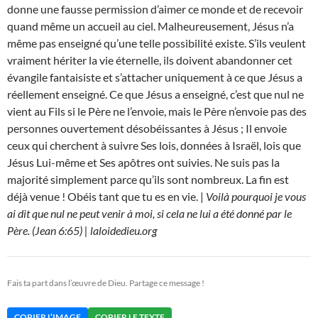
donne une fausse permission d’aimer ce monde et de recevoir
quand même un accueil au ciel. Malheureusement, Jésus n’a
même pas enseigné qu’une telle possibilité existe. S’ils veulent
vraiment hériter la vie éternelle, ils doivent abandonner cet
évangile fantaisiste et s’attacher uniquement à ce que Jésus a
réellement enseigné. Ce que Jésus a enseigné, c’est que nul ne
vient au Fils si le Père ne l’envoie, mais le Père n’envoie pas des
personnes ouvertement désobéissantes à Jésus ; Il envoie
ceux qui cherchent à suivre Ses lois, données à Israël, lois que
Jésus Lui-même et Ses apôtres ont suivies. Ne suis pas la
majorité simplement parce qu’ils sont nombreux. La fin est
déjà venue ! Obéis tant que tu es en vie. |
Voilà pourquoi je vous
ai dit que nul ne peut venir à moi, si cela ne lui a été donné par le
Père. (Jean 6:65) | laloidedieu.org
Fais ta part dans l’œuvre de Dieu. Partage ce message !
COPIER L’IMAGE
COPIER LE TEXTE