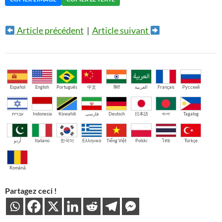
Article précédent
|
Article suivant
Español
English
Português
中文
हिंदी
العربية
Français
Русский
עברית
Indonesia
Kiswahili
فارسی
Deutsch
日本語
বাংলা
Tagalog
اُردو
Italiano
한국어
Ελληνικά
Tiếng Việt
Polski
ไทย
Türkçe
Română
Partagez ceci !