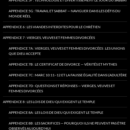
APPENDICE 5F : TECHNOLOGIE ET DIVERTISSEMENT LE JOUR DU SABBAT
APPENDICE 5G : TRAVAIL ET SABBAT — NAVIGUER DANS LES DÉFIS DU
MONDE RÉEL
APPENDICE 6 : LES VIANDES INTERDITES POUR LE CHRÉTIEN
APPENDICE 7 : VIERGES, VEUVES ET FEMMES DIVORCÉES
APPENDICE 7A : VIERGES, VEUVES ET FEMMES DIVORCÉES : LES UNIONS
QUE DIEU ACCEPTE
APPENDICE 7B : LE CERTIFICAT DE DIVORCE — VÉRITÉS ET MYTHES
APPENDICE 7C : MARC 10:11–12 ET LA FAUSSE ÉGALITÉ DANS L’ADULTÈRE
APPENDICE 7D : QUESTIONS ET RÉPONSES — VIERGES, VEUVES ET
FEMMES DIVORCÉES
APPENDICE 8 : LES LOIS DE DIEU QUI EXIGENT LE TEMPLE
APPENDICE 8A : LES LOIS DE DIEU QUI EXIGENT LE TEMPLE
APPENDICE 8B : LES SACRIFICES — POURQUOI ILS NE PEUVENT PAS ÊTRE
OBSERVÉS AUJOURD’HUI