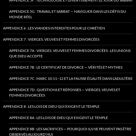
APPENDICE 5F : TECHNOLOGIE ET DIVERTISSEMENT LE JOUR DU SABBAT
APPENDICE 5G : TRAVAIL ET SABBAT — NAVIGUER DANS LES DÉFIS DU
MONDE RÉEL
APPENDICE 6 : LES VIANDES INTERDITES POUR LE CHRÉTIEN
APPENDICE 7 : VIERGES, VEUVES ET FEMMES DIVORCÉES
APPENDICE 7A : VIERGES, VEUVES ET FEMMES DIVORCÉES : LES UNIONS
QUE DIEU ACCEPTE
APPENDICE 7B : LE CERTIFICAT DE DIVORCE — VÉRITÉS ET MYTHES
APPENDICE 7C : MARC 10:11–12 ET LA FAUSSE ÉGALITÉ DANS L’ADULTÈRE
APPENDICE 7D : QUESTIONS ET RÉPONSES — VIERGES, VEUVES ET
FEMMES DIVORCÉES
APPENDICE 8 : LES LOIS DE DIEU QUI EXIGENT LE TEMPLE
APPENDICE 8A : LES LOIS DE DIEU QUI EXIGENT LE TEMPLE
APPENDICE 8B : LES SACRIFICES — POURQUOI ILS NE PEUVENT PAS ÊTRE
OBSERVÉS AUJOURD’HUI