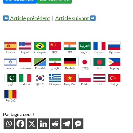
Article précédent
|
Article suivant
Español
English
Português
中文
हिंदी
العربية
Français
Русский
עברית
Indonesia
Kiswahili
فارسی
Deutsch
日本語
বাংলা
Tagalog
اُردو
Italiano
한국어
Ελληνικά
Tiếng Việt
Polski
ไทย
Türkçe
Română
Partagez ceci !