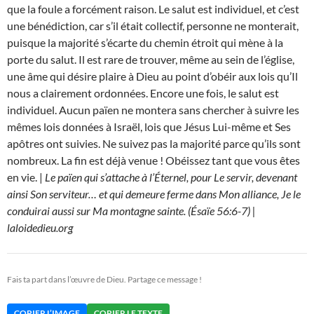
que la foule a forcément raison. Le salut est individuel, et c’est
une bénédiction, car s’il était collectif, personne ne monterait,
puisque la majorité s’écarte du chemin étroit qui mène à la
porte du salut. Il est rare de trouver, même au sein de l’église,
une âme qui désire plaire à Dieu au point d’obéir aux lois qu’Il
nous a clairement ordonnées. Encore une fois, le salut est
individuel. Aucun païen ne montera sans chercher à suivre les
mêmes lois données à Israël, lois que Jésus Lui-même et Ses
apôtres ont suivies. Ne suivez pas la majorité parce qu’ils sont
nombreux. La fin est déjà venue ! Obéissez tant que vous êtes
en vie. |
Le païen qui s’attache à l’Éternel, pour Le servir, devenant
ainsi Son serviteur… et qui demeure ferme dans Mon alliance, Je le
conduirai aussi sur Ma montagne sainte. (Ésaïe 56:6-7) |
laloidedieu.org
Fais ta part dans l’œuvre de Dieu. Partage ce message !
COPIER L’IMAGE
COPIER LE TEXTE