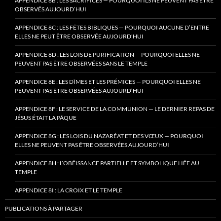
APPENDICE 8B : LES SACRIFICES — POURQUOI ILS NE PEUVENT PAS ÊTRE
OBSERVÉS AUJOURD’HUI
APPENDICE 8C : LES FÊTES BIBLIQUES — POURQUOI AUCUNE D’ENTRE
ELLES NE PEUT ÊTRE OBSERVÉE AUJOURD’HUI
APPENDICE 8D : LES LOIS DE PURIFICATION — POURQUOI ELLES NE
PEUVENT PAS ÊTRE OBSERVÉES SANS LE TEMPLE
APPENDICE 8E : LES DÎMES ET LES PRÉMICES — POURQUOI ELLES NE
PEUVENT PAS ÊTRE OBSERVÉES AUJOURD’HUI
APPENDICE 8F : LE SERVICE DE LA COMMUNION — LE DERNIER REPAS DE
JÉSUS ÉTAIT LA PÂQUE
APPENDICE 8G : LES LOIS DU NAZARÉAT ET DES VŒUX — POURQUOI
ELLES NE PEUVENT PAS ÊTRE OBSERVÉES AUJOURD’HUI
APPENDICE 8H : L’OBÉISSANCE PARTIELLE ET SYMBOLIQUE LIÉE AU
TEMPLE
APPENDICE 8I : LA CROIX ET LE TEMPLE
PUBLICATIONS À PARTAGER