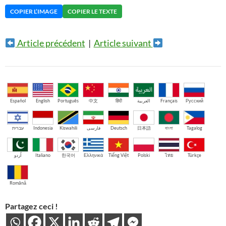
COPIER L’IMAGE
COPIER LE TEXTE
Article précédent
|
Article suivant
Español
English
Português
中文
हिंदी
العربية
Français
Русский
עברית
Indonesia
Kiswahili
فارسی
Deutsch
日本語
বাংলা
Tagalog
اُردو
Italiano
한국어
Ελληνικά
Tiếng Việt
Polski
ไทย
Türkçe
Română
Partagez ceci !