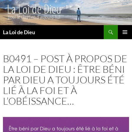
Recherche
La Loi de Dieu
ALLER
MENU
AU
PRINCI
CONTENU
B0491 – POST À PROPOS DE
LA LOI DE DIEU : ÊTRE BÉNI
PAR DIEU A TOUJOURS ÉTÉ
LIÉ À LA FOI ET À
L’OBÉISSANCE…