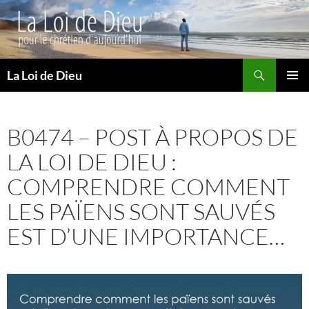
Recherche
La Loi de Dieu
ALLER
MENU
AU
PRINCI
CONTENU
B0474 – POST À PROPOS DE
LA LOI DE DIEU :
COMPRENDRE COMMENT
LES PAÏENS SONT SAUVÉS
EST D’UNE IMPORTANCE…