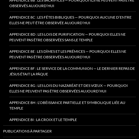
APPENDICE 8B : LES SACRIFICES — POURQUOI ILS NE PEUVENT PAS ÊTRE
OBSERVÉS AUJOURD’HUI
APPENDICE 8C : LES FÊTES BIBLIQUES — POURQUOI AUCUNE D’ENTRE
ELLES NE PEUT ÊTRE OBSERVÉE AUJOURD’HUI
APPENDICE 8D : LES LOIS DE PURIFICATION — POURQUOI ELLES NE
PEUVENT PAS ÊTRE OBSERVÉES SANS LE TEMPLE
APPENDICE 8E : LES DÎMES ET LES PRÉMICES — POURQUOI ELLES NE
PEUVENT PAS ÊTRE OBSERVÉES AUJOURD’HUI
APPENDICE 8F : LE SERVICE DE LA COMMUNION — LE DERNIER REPAS DE
JÉSUS ÉTAIT LA PÂQUE
APPENDICE 8G : LES LOIS DU NAZARÉAT ET DES VŒUX — POURQUOI
ELLES NE PEUVENT PAS ÊTRE OBSERVÉES AUJOURD’HUI
APPENDICE 8H : L’OBÉISSANCE PARTIELLE ET SYMBOLIQUE LIÉE AU
TEMPLE
APPENDICE 8I : LA CROIX ET LE TEMPLE
PUBLICATIONS À PARTAGER