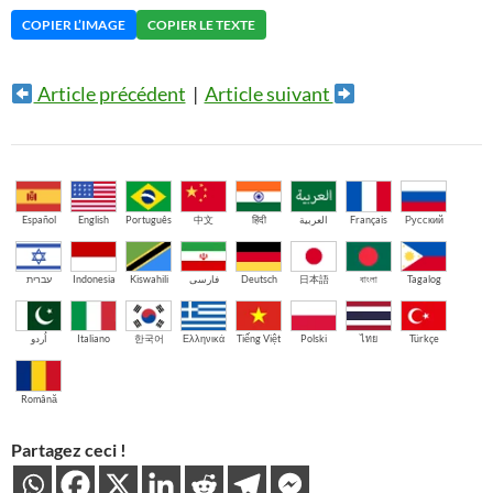
COPIER L’IMAGE
COPIER LE TEXTE
Article précédent
|
Article suivant
Español
English
Português
中文
हिंदी
العربية
Français
Русский
עברית
Indonesia
Kiswahili
فارسی
Deutsch
日本語
বাংলা
Tagalog
اُردو
Italiano
한국어
Ελληνικά
Tiếng Việt
Polski
ไทย
Türkçe
Română
Partagez ceci !