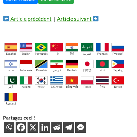
Article précédent
|
Article suivant
Español
English
Português
中文
हिंदी
العربية
Français
Русский
עברית
Indonesia
Kiswahili
فارسی
Deutsch
日本語
বাংলা
Tagalog
اُردو
Italiano
한국어
Ελληνικά
Tiếng Việt
Polski
ไทย
Türkçe
Română
Partagez ceci !