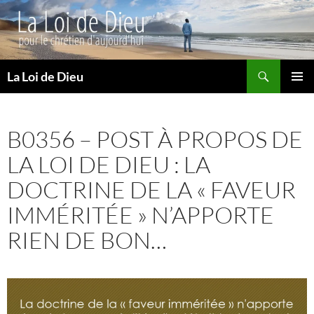
Recherche
La Loi de Dieu
ALLER
MENU
AU
PRINCI
CONTENU
B0356 – POST À PROPOS DE
LA LOI DE DIEU : LA
DOCTRINE DE LA « FAVEUR
IMMÉRITÉE » N’APPORTE
RIEN DE BON…