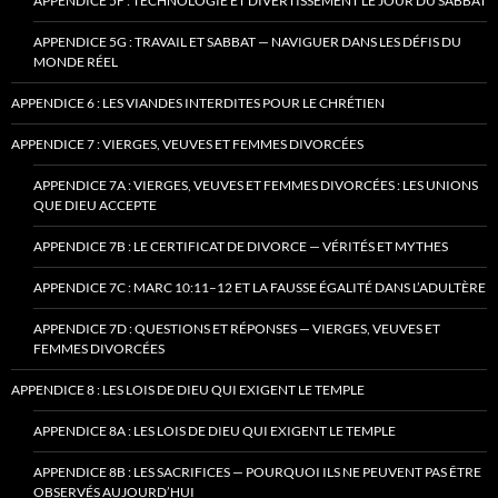
APPENDICE 5F : TECHNOLOGIE ET DIVERTISSEMENT LE JOUR DU SABBAT
APPENDICE 5G : TRAVAIL ET SABBAT — NAVIGUER DANS LES DÉFIS DU
MONDE RÉEL
APPENDICE 6 : LES VIANDES INTERDITES POUR LE CHRÉTIEN
APPENDICE 7 : VIERGES, VEUVES ET FEMMES DIVORCÉES
APPENDICE 7A : VIERGES, VEUVES ET FEMMES DIVORCÉES : LES UNIONS
QUE DIEU ACCEPTE
APPENDICE 7B : LE CERTIFICAT DE DIVORCE — VÉRITÉS ET MYTHES
APPENDICE 7C : MARC 10:11–12 ET LA FAUSSE ÉGALITÉ DANS L’ADULTÈRE
APPENDICE 7D : QUESTIONS ET RÉPONSES — VIERGES, VEUVES ET
FEMMES DIVORCÉES
APPENDICE 8 : LES LOIS DE DIEU QUI EXIGENT LE TEMPLE
APPENDICE 8A : LES LOIS DE DIEU QUI EXIGENT LE TEMPLE
APPENDICE 8B : LES SACRIFICES — POURQUOI ILS NE PEUVENT PAS ÊTRE
OBSERVÉS AUJOURD’HUI