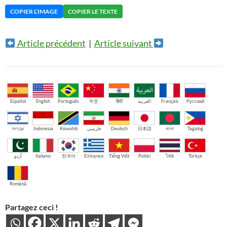
COPIER L’IMAGE
COPIER LE TEXTE
Article précédent
|
Article suivant
Español
English
Português
中文
हिंदी
العربية
Français
Русский
עברית
Indonesia
Kiswahili
فارسی
Deutsch
日本語
বাংলা
Tagalog
اُردو
Italiano
한국어
Ελληνικά
Tiếng Việt
Polski
ไทย
Türkçe
Română
Partagez ceci !