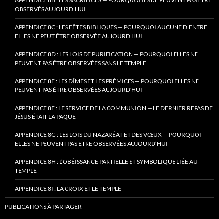
APPENDICE 8B : LES SACRIFICES — POURQUOI ILS NE PEUVENT PAS ÊTRE
OBSERVÉS AUJOURD’HUI
APPENDICE 8C : LES FÊTES BIBLIQUES — POURQUOI AUCUNE D’ENTRE
ELLES NE PEUT ÊTRE OBSERVÉE AUJOURD’HUI
APPENDICE 8D : LES LOIS DE PURIFICATION — POURQUOI ELLES NE
PEUVENT PAS ÊTRE OBSERVÉES SANS LE TEMPLE
APPENDICE 8E : LES DÎMES ET LES PRÉMICES — POURQUOI ELLES NE
PEUVENT PAS ÊTRE OBSERVÉES AUJOURD’HUI
APPENDICE 8F : LE SERVICE DE LA COMMUNION — LE DERNIER REPAS DE
JÉSUS ÉTAIT LA PÂQUE
APPENDICE 8G : LES LOIS DU NAZARÉAT ET DES VŒUX — POURQUOI
ELLES NE PEUVENT PAS ÊTRE OBSERVÉES AUJOURD’HUI
APPENDICE 8H : L’OBÉISSANCE PARTIELLE ET SYMBOLIQUE LIÉE AU
TEMPLE
APPENDICE 8I : LA CROIX ET LE TEMPLE
PUBLICATIONS À PARTAGER