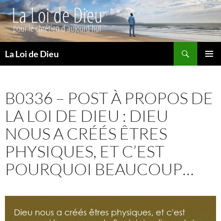
Recherche
La Loi de Dieu
ALLER
MENU
AU
PRINCI
CONTENU
B0336 – POST À PROPOS DE
LA LOI DE DIEU : DIEU
NOUS A CRÉÉS ÊTRES
PHYSIQUES, ET C’EST
POURQUOI BEAUCOUP…