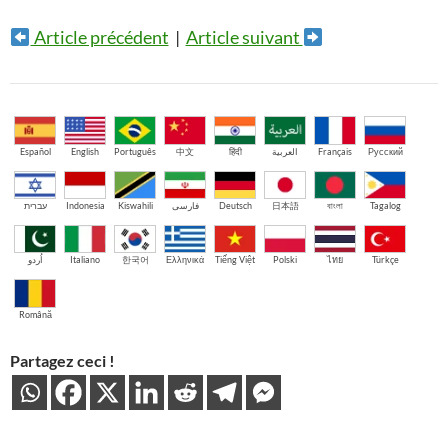
Article précédent
|
Article suivant
Español
English
Português
中文
हिंदी
العربية
Français
Русский
עברית
Indonesia
Kiswahili
فارسی
Deutsch
日本語
বাংলা
Tagalog
اُردو
Italiano
한국어
Ελληνικά
Tiếng Việt
Polski
ไทย
Türkçe
Română
Partagez ceci !