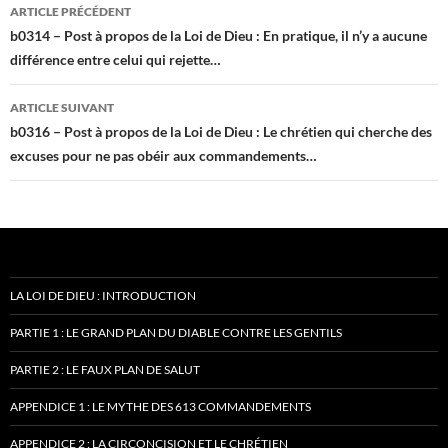
Navigation
ARTICLE PRÉCÉDENT
des
b0314 – Post à propos de la Loi de Dieu : En pratique, il n’y a aucune
différence entre celui qui rejette…
articles
ARTICLE SUIVANT
b0316 – Post à propos de la Loi de Dieu : Le chrétien qui cherche des
excuses pour ne pas obéir aux commandements…
LA LOI DE DIEU : INTRODUCTION
PARTIE 1 : LE GRAND PLAN DU DIABLE CONTRE LES GENTILS
PARTIE 2 : LE FAUX PLAN DE SALUT
APPENDICE 1 : LE MYTHE DES 613 COMMANDEMENTS
APPENDICE 2 : LA CIRCONCISION ET LE CHRÉTIEN