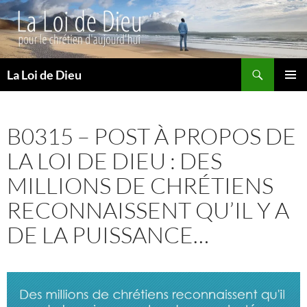
Recherche
La Loi de Dieu
ALLER
MENU
AU
PRINCI
CONTENU
B0315 – POST À PROPOS DE
LA LOI DE DIEU : DES
MILLIONS DE CHRÉTIENS
RECONNAISSENT QU’IL Y A
DE LA PUISSANCE…