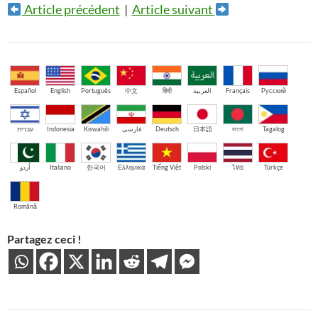
Article précédent
|
Article suivant
Español
English
Português
中文
हिंदी
العربية
Français
Русский
עברית
Indonesia
Kiswahili
فارسی
Deutsch
日本語
বাংলা
Tagalog
اُردو
Italiano
한국어
Ελληνικά
Tiếng Việt
Polski
ไทย
Türkçe
Română
Partagez ceci !