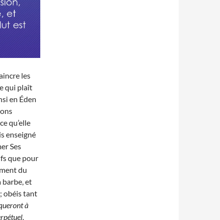
aincre les
 qui plaît
insi en Éden
ions
ce qu’elle
ais enseigné
mer Ses
ifs que pour
ement du
a barbe, et
; obéis tant
iqueront à
rpétuel.