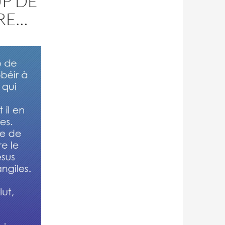
UP DE
RE…