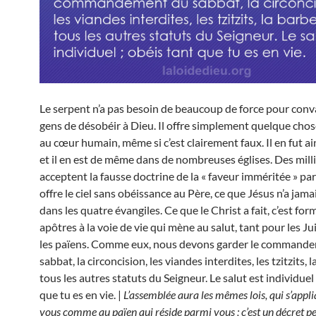
Le serpent n’a pas besoin de beaucoup de force pour conv
gens de désobéir à Dieu. Il offre simplement quelque chose
au cœur humain, même si c’est clairement faux. Il en fut a
et il en est de même dans de nombreuses églises. Des mill
acceptent la fausse doctrine de la « faveur imméritée » par
offre le ciel sans obéissance au Père, ce que Jésus n’a jam
dans les quatre évangiles. Ce que le Christ a fait, c’est for
apôtres à la voie de vie qui mène au salut, tant pour les Ju
les païens. Comme eux, nous devons garder le command
sabbat, la circoncision, les viandes interdites, les tzitzits, l
tous les autres statuts du Seigneur. Le salut est individuel 
que tu es en vie. |
L’assemblée aura les mêmes lois, qui s’appl
vous comme au païen qui réside parmi vous ; c’est un décret pe