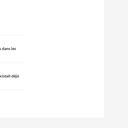
s dans les
xistait déjà