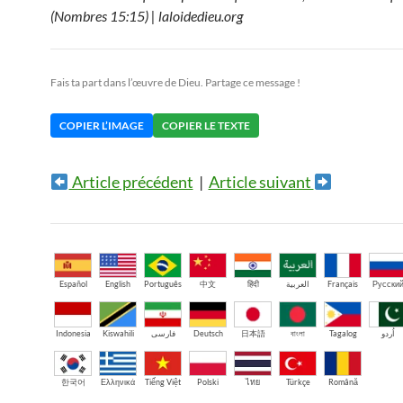
(Nombres 15:15) | laloidedieu.org
Fais ta part dans l’œuvre de Dieu. Partage ce message !
COPIER L’IMAGE
COPIER LE TEXTE
Article précédent
|
Article suivant
Español
English
Português
中文
हिंदी
العربية
Français
Русски
Indonesia
Kiswahili
فارسی
Deutsch
日本語
বাংলা
Tagalog
اُردو
한국어
Ελληνικά
Tiếng Việt
Polski
ไทย
Türkçe
Română