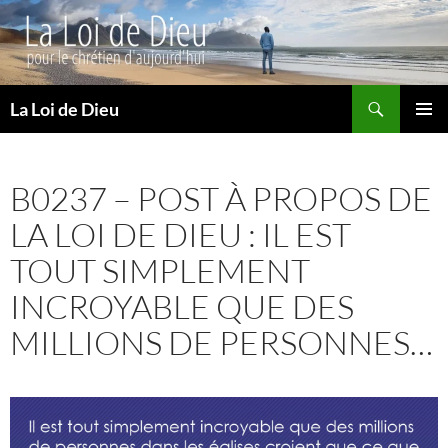
Recherche
La Loi de Dieu
ALLER
MENU
AU
PRINCI
CONTENU
B0237 – POST À PROPOS DE
LA LOI DE DIEU : IL EST
TOUT SIMPLEMENT
INCROYABLE QUE DES
MILLIONS DE PERSONNES…