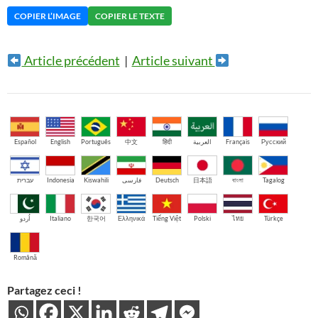
COPIER L’IMAGE
COPIER LE TEXTE
Article précédent
|
Article suivant
Español
English
Português
中文
हिंदी
العربية
Français
Русский
עברית
Indonesia
Kiswahili
فارسی
Deutsch
日本語
বাংলা
Tagalog
اُردو
Italiano
한국어
Ελληνικά
Tiếng Việt
Polski
ไทย
Türkçe
Română
Partagez ceci !