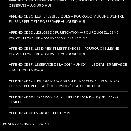
APPENDICE 8B : LES SACRIFICES — POURQUOI ILS NE PEUVENT PAS ÊTRE
OBSERVÉS AUJOURD’HUI
APPENDICE 8C : LES FÊTES BIBLIQUES — POURQUOI AUCUNE D’ENTRE
ELLES NE PEUT ÊTRE OBSERVÉE AUJOURD’HUI
APPENDICE 8D : LES LOIS DE PURIFICATION — POURQUOI ELLES NE
PEUVENT PAS ÊTRE OBSERVÉES SANS LE TEMPLE
APPENDICE 8E : LES DÎMES ET LES PRÉMICES — POURQUOI ELLES NE
PEUVENT PAS ÊTRE OBSERVÉES AUJOURD’HUI
APPENDICE 8F : LE SERVICE DE LA COMMUNION — LE DERNIER REPAS DE
JÉSUS ÉTAIT LA PÂQUE
APPENDICE 8G : LES LOIS DU NAZARÉAT ET DES VŒUX — POURQUOI
ELLES NE PEUVENT PAS ÊTRE OBSERVÉES AUJOURD’HUI
APPENDICE 8H : L’OBÉISSANCE PARTIELLE ET SYMBOLIQUE LIÉE AU
TEMPLE
APPENDICE 8I : LA CROIX ET LE TEMPLE
PUBLICATIONS À PARTAGER